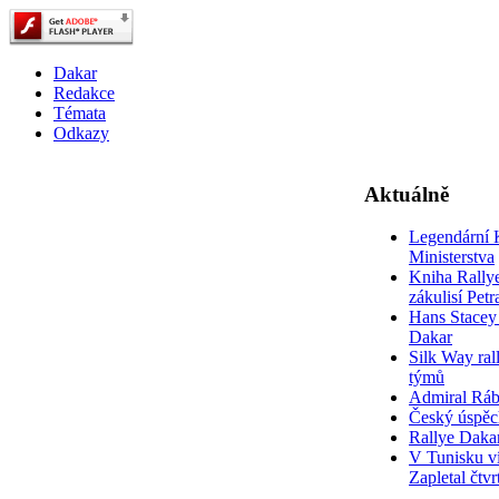
Dakar
Redakce
Témata
Odkazy
Aktuálně
Legendární 
Ministerstva
Kniha Rally
zákulisí Pet
Hans Stacey 
Dakar
Silk Way rall
týmů
Admiral Rá
Český úspěc
Rallye Daka
V Tunisku ví
Zapletal čtvr