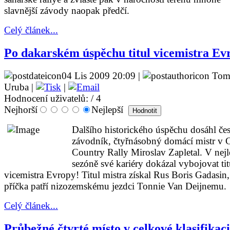
slavnější závody naopak předčí.
Celý článek...
Po dakarském úspěchu titul vicemistra Ev
04 Lis 2009 20:09 |
Tom
Uruba |
|
Hodnocení uživatelů:
/ 4
Nejhorší
Nejlepší
Dalšího historického úspěchu dosáhl če
závodník, čtyřnásobný domácí mistr v 
Country Rally Miroslav Zapletal. V nejl
sezóně své kariéry dokázal vybojovat tit
vicemistra Evropy! Titul mistra získal Rus Boris Gadasin, 
příčka patří nizozemskému jezdci Tonnie Van Deijnemu.
Celý článek...
Průbežné čtvrté místo v celkové klasifikaci