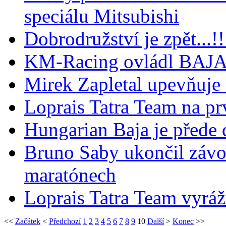
speciálu Mitsubishi
Dobrodružství je zpět...!!
KM-Racing ovládl BAJA
Mirek Zapletal upevňuje 
Loprais Tatra Team na p
Hungarian Baja je přede
Bruno Saby ukončil závo
maratónech
Loprais Tatra Team vyráž
<<
Začátek
<
Předchozí
1
2
3
4
5
6
7
8
9
10
Další
>
Konec
>>