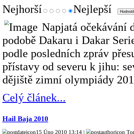
Nejhorší
Nejlepší
Napjatá očekávání d
podobě Dakaru i Dakar Serie
podle posledních zpráv přes
přístavy od severu k jihu: se
dějiště zimní olympiády 201
Celý článek...
Hail Baja 2010
15 Úno 2010 13:14 |
To