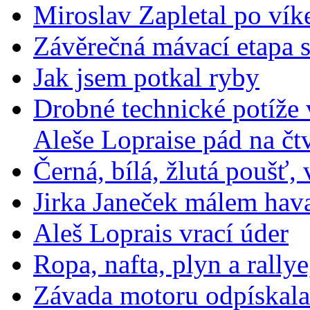
Miroslav Zapletal po ví
Závěrečná mávací etapa s
Jak jsem potkal ryby
Drobné technické potíže
Aleše Lopraise pád na čt
Černá, bílá, žlutá poušť
Jirka Janeček málem hava
Aleš Loprais vrací úder
Ropa, nafta, plyn a rally
Závada motoru odpískal