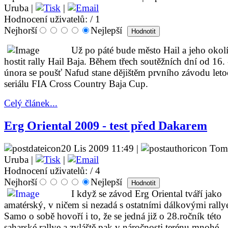
Uruba |
|
Hodnocení uživatelů:
/ 1
Nejhorší
Nejlepší
Už po páté bude město Hail a jeho okol
hostit rally Hail Baja. Během třech soutěžních dní od 16. 
února se poušť Nafud stane dějištěm prvního závodu let
seriálu FIA Cross Country Baja Cup.
Celý článek...
Erg Oriental 2009 - test před Dakarem
20 Lis 2009 11:49 |
Tom
Uruba |
|
Hodnocení uživatelů:
/ 4
Nejhorší
Nejlepší
I když se závod Erg Oriental tváří jako
amatérský, v ničem si nezadá s ostatními dálkovými rally
Samo o sobě hovoří i to, že se jedná již o 28.ročník této
saharské rallye a zvláště pak v náročnosti terénu mnohé