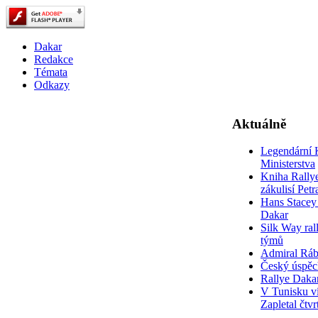
Dakar
Redakce
Témata
Odkazy
Aktuálně
Legendární 
Ministerstva
Kniha Rally
zákulisí Pet
Hans Stacey 
Dakar
Silk Way rall
týmů
Admiral Rá
Český úspěc
Rallye Daka
V Tunisku ví
Zapletal čtvr