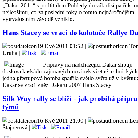
„Dakar 2011“ s podtitulem Pohledy do zákulisí patří k t
nejlepšímu, co za poslední roky o tomto nejnáročnějším
vytrvalostním závodě vzniklo.
Hans Stacey se vrací do kolotoče Rallye D
19 Kvě 2011 01:52 |
To
Uruba |
|
Přípravy na nadcházející Dakar slibují
doslova kaskádu zajímavých novinek včetně technických,
jedna přestupová bomba spatřila světlo světa už v květnu
Dakar se vrací vítěz Dakaru 2007 Hans Stacey.
Silk Way rally se blíží - jak probíhá přípr
týmů
16 Kvě 2011 21:00 |
Len
Štajnerová |
|