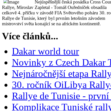
Nejúspěšnější česká posádka Cross Cou
Rallye, Miroslav Zapletal - Tomáš Ouředníček obsadila
celkově 4. příčku v závodě FIA Světového poháru 30. r
Rallye de Tunisie, který byl prvním letošním závodem
mistrovství světa konající se na africkém kontinentě.
Více článků...
Dakar world tour
Novinky z Czech Dakar
Nejnáročnější etapa Rally
30. ročník OiLibya Rallye
Rallye de Tunisie - prvn
Komplikace Tuniské rall