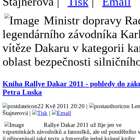
Štajnerová |
|
Ministr dopravy R
legendárního závodníka Karl
vítěze Dakaru v kategorii 
oblast bezpečnosti silničníh
Kniha Rallye Dakar 2011 - pohledy do záku
Petra Luska
22 Kvě 2011 20:20 |
Len
Štajnerová |
|
Rallye Dakar 2011 už žije jen ve
vzpomínkách závodníků a fanoušků, ale od pondělního v
ji připomínají také texty a fotografie jedné krásné knihy.