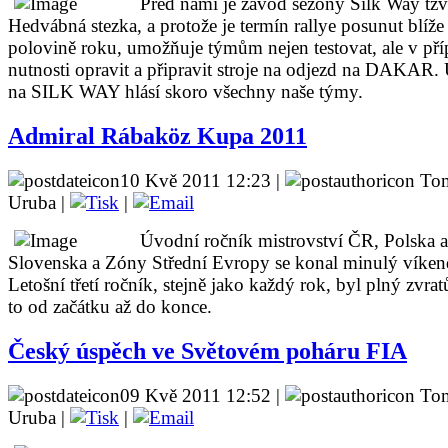
Před námi je závod sezóny Silk Way tzv
Hedvábná stezka, a protože je termín rallye posunut blíže
polovině roku, umožňuje týmům nejen testovat, ale v př
nutnosti opravit a připravit stroje na odjezd na DAKAR. 
na SILK WAY hlásí skoro všechny naše týmy.
Admiral Rábaköz Kupa 2011
10 Kvě 2011 12:23 |
To
Uruba |
|
Úvodní ročník mistrovství ČR, Polska a
Slovenska a Zóny Střední Evropy se konal minulý víken
Letošní třetí ročník, stejně jako každý rok, byl plný zvrat
to od začátku až do konce.
Český úspěch ve Světovém poháru FIA
09 Kvě 2011 12:52 |
To
Uruba |
|