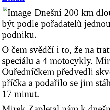
Dnešní 200 km dlou
být podle pořadatelů jednou
podniku.
O čem svědčí i to, že na tra
speciálu a 4 motocykly. Mi
Ouředníčkem předvedli skvě
příčka a podařilo se jim st
17 minut.
Mirek Zapletal nám k dnešn