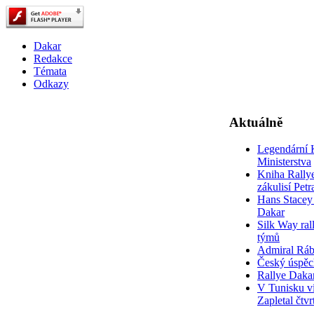
Dakar
Redakce
Témata
Odkazy
Aktuálně
Legendární 
Ministerstva
Kniha Rally
zákulisí Pet
Hans Stacey 
Dakar
Silk Way rall
týmů
Admiral Rá
Český úspěc
Rallye Daka
V Tunisku ví
Zapletal čtvr