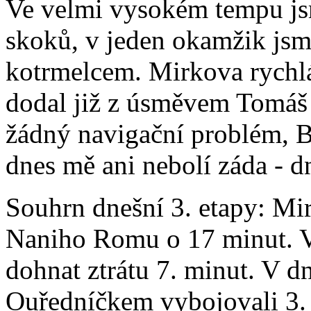
Ve velmi vysokém tempu jsm
skoků, v jeden okamžik jsme
kotrmelcem. Mirkova rychlá 
dodal již z úsměvem Tomáš
žádný navigační problém,
dnes mě ani nebolí záda - d
Souhrn dnešní 3. etapy: Mire
Naniho Romu o 17 minut. 
dohnat ztrátu 7. minut. V dn
Ouředníčkem vybojovali 3. m