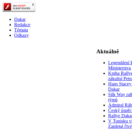
Dakar
Redakce
Témata
Odkazy
Aktuálně
Legendární 
Ministerstva
Kniha Rally
zákulisí Pet
Hans Stacey 
Dakar
Silk Way rall
týmů
Admiral Rá
Český úspěc
Rallye Daka
V Tunisku ví
Zapletal čtvr