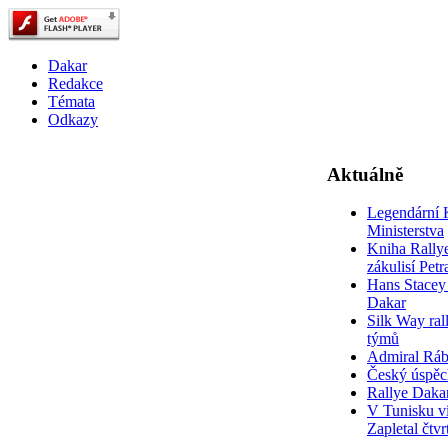
Dakar
Redakce
Témata
Odkazy
Aktuálně
Legendární 
Ministerstva
Kniha Rally
zákulisí Pet
Hans Stacey 
Dakar
Silk Way rall
týmů
Admiral Rá
Český úspěc
Rallye Daka
V Tunisku ví
Zapletal čtvr