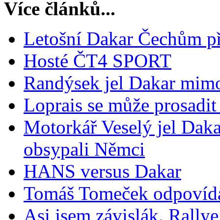
Více článků...
Letošní Dakar Čechům pří
Hosté ČT4 SPORT
Randýsek jel Dakar mimo
Loprais se může prosadit
Motorkář Veselý jel Dakar
obsypali Němci
HANS versus Dakar
Tomáš Tomeček odpovíd
Asi jsem závislák. Rally