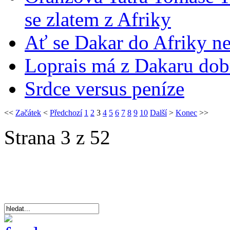
se zlatem z Afriky
Ať se Dakar do Afriky ne
Loprais má z Dakaru dob
Srdce versus peníze
<<
Začátek
<
Předchozí
1
2
3
4
5
6
7
8
9
10
Další
>
Konec
>>
Strana 3 z 52