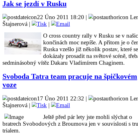
Jak se jezdí v Rusku
22 Úno 2011 18:20 |
Le
Štajnerová |
|
O cross country rally v Rusku se v naši
končinách moc nepíše. A přitom je o če
Ruska vzešlo již několik postav, které se
dokázaly prosadit na světové scéně, třeb
sedminásobný vítěz Dakaru Vladimírem Chaginem.
Svoboda Tatra team pracuje na špičkovém
voze
17 Úno 2011 22:32 |
Le
Štajnerová |
|
Ještě před pár lety jste mohli slýchat o
bratrech Svobodových z Broumova jen v souvislosti s tr
trialem.