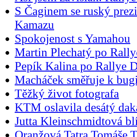
S Čaginem se ruský prez
Kamazu
Spokojenost s Yamahou
Martin Plechatý po Rall
Pepík Kalina po Rallye 
Macháček směřuje k bug
Těžký život fotografa
KTM oslavila desátý daka
Jutta Kleinschmidtová bl
Oranžová Tatra Tomáše T