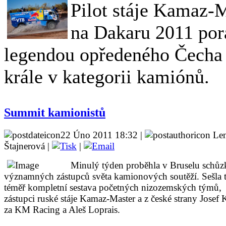
Pilot stáje Kamaz-M
na Dakaru 2011 pora
legendou opředeného Čecha 
krále v kategorii kamiónů.
Summit kamionistů
22 Úno 2011 18:32 |
Le
Štajnerová |
|
Minulý týden proběhla v Bruselu schůz
významných zástupců světa kamionových soutěží. Sešla 
téměř kompletní sestava početných nizozemských týmů,
zástupci ruské stáje Kamaz-Master a z české strany Josef 
za KM Racing a Aleš Loprais.