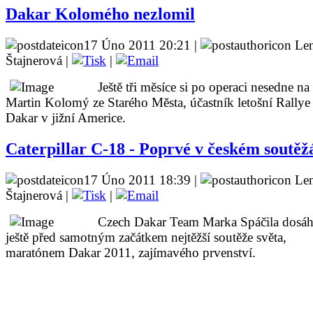
Dakar Kolomého nezlomil
17 Úno 2011 20:21 |
Le
Štajnerová |
|
Ještě tři měsíce si po operaci nesedne na 
Martin Kolomý ze Starého Města, účastník letošní Rallye
Dakar v jižní Americe.
Caterpillar C-18 - Poprvé v českém soutěž
17 Úno 2011 18:39 |
Le
Štajnerová |
|
Czech Dakar Team Marka Spáčila dosáh
ještě před samotným začátkem nejtěžší soutěže světa,
maratónem Dakar 2011, zajímavého prvenství.