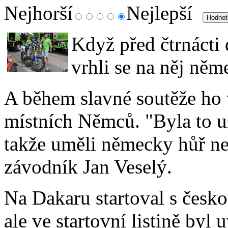
Nejhorší
Nejlepší
Když před čtrnácti 
vrhli se na něj něme
A během slavné soutěže ho 
místních Němců. "Byla to u
takže uměli německy hůř ne
závodník Jan Veselý.
Na Dakaru startoval s česk
ale ve startovní listině by