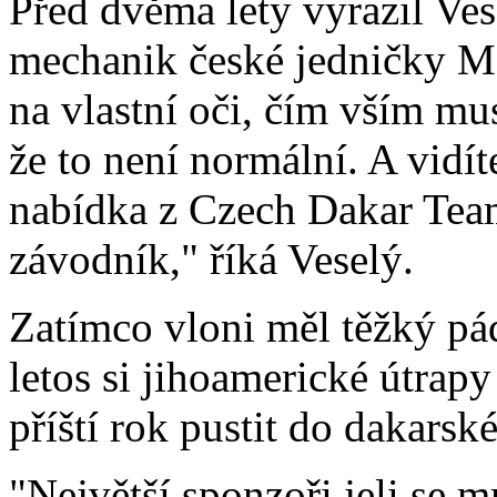
Před dvěma lety vyrazil Ve
mechanik české jedničky M
na vlastní oči, čím vším musí
že to není normální. A vidíte
nabídka z Czech Dakar Teamu
závodník," říká Veselý.
Zatímco vloni měl těžký pád
letos si jihoamerické útrapy
příští rok pustit do dakarsk
"Největší sponzoři jeli se 