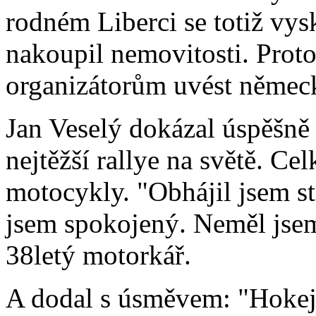
rodném Liberci se totiž vys
nakoupil nemovitosti. Proto
organizátorům uvést němec
Jan Veselý dokázal úspěšně 
nejtěžší rallye na světě. Ce
motocykly. "Obhájil jsem st
jsem spokojený. Neměl jsem
38letý motorkář.
A dodal s úsměvem: "Hokej