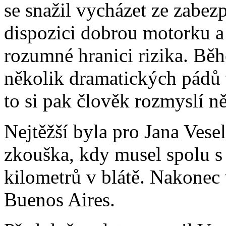
se snažil vycházet ze zabez
dispozici dobrou motorku a 
rozumné hranici rizika. Běh
několik dramatických pádů 
to si pak člověk rozmyslí n
Nejtěžší byla pro Jana Vese
zkouška, kdy musel spolu s
kilometrů v blátě. Nakonec 
Buenos Aires.