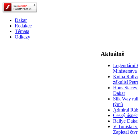
Dakar
Redakce
Témata
Odkazy
Aktuálně
Legendární 
Ministerstva
Kniha Rally
zákulisí Pet
Hans Stacey 
Dakar
Silk Way rall
týmů
Admiral Rá
Český úspěc
Rallye Daka
V Tunisku ví
Zapletal čtvr