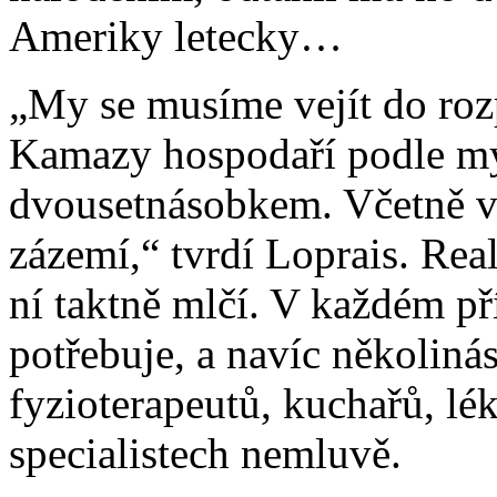
Ameriky letecky…
„My se musíme vejít do roz
Kamazy hospodaří podle mý
dvousetnásobkem. Včetně vý
zázemí,“ tvrdí Loprais. Real
ní taktně mlčí. V každém př
potřebuje, a navíc několiná
fyzioterapeutů, kuchařů, lé
specialistech nemluvě.