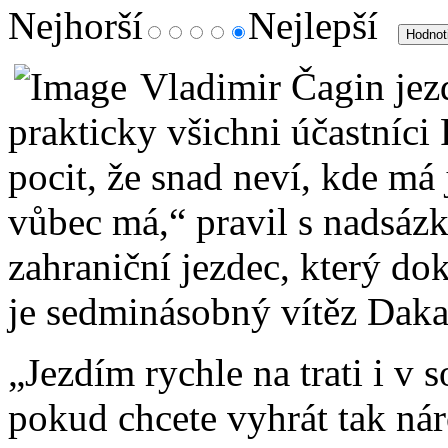
Nejhorší
Nejlepší
Vladimir Čagin jezd
prakticky všichni účastníc
pocit, že snad neví, kde má
vůbec má,“ pravil s nadsázk
zahraniční jezdec, který dok
je sedminásobný vítěz Daka
„Jezdím rychle na trati i v
pokud chcete vyhrát tak nár