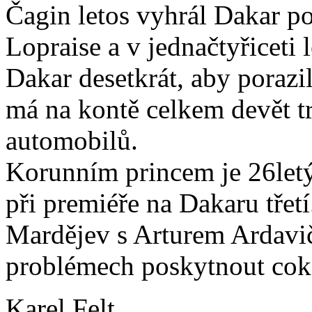
Čagin letos vyhrál Dakar p
Lopraise a v jednačtyřiceti 
Dakar desetkrát, aby porazil
má na kontě celkem devět t
automobilů.
Korunním princem je 26letý
při premiéře na Dakaru třetí
Mardějev s Arturem Ardaviču
problémech poskytnout coko
Karel Felt