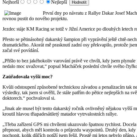
Nejhorší
Nejlepší
První dny po návratu z Rallye Dakar Josef Machá
rovnou pustit do nového projektu.
Jezdec stáje KM Racing se totiž v Jižní Americe po dlouhých letech ro
Přesto se pětinásobný dakarský šampion při vyprávění ještě chtě-necht
dramatického. Akorát mě prasknutí zadní osy překvapilo, protože jsem
začal své povídání.
„Přišlo to bez jakéhokoliv varování právě ve chvíli, kdy jsem plynule
nedalo moc uvažovat,“ popsal Macháček poslední chvíle svého čtyřko
Zaúřadovala vyšší moc?
Kvůli odstoupení způsobené technickou závadou a penalizacím tak ne
výsledky, tak jsem si ověřil, že stále patřím do pětice nejlepších na 
doktorech.“ pochvaloval si.
„Jinak ale musel být tento dakarský ročník ovlivněný nějakou vyšší m
kroutil hlavou třiapadesátiletý matador vytrvalostních rallye.
„Třeba zařízení GPS mi chvílemi ukazovalo špatnou rychlost. Docela m
přepnout, abych měl kontrolu o průjezdu waypointů. Druhý den, kdy 
pochopit, kolik dílčích potíží jsem řešil. Prostě mi letos nebylo přáno,