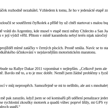
ček rozhodně nezahálel. Vzhledem k tomu, že ho v jedenácté etapě zrad
zloučil se soutěžemi čtyřkolek a příště by už chtěl startovat s malou b
ě vrátil do Argentiny, kde musel v etapě mezi městy Chilecito a San Ju
 v její výdrž věřil. Přitom v místě karambolu nebyl terén nijak náročn
 projížděl mírné zatáčky v černých píscích. Prostě smůla. Navíc se to s
lkářského účinkování v nejslavnějším motoristickém maratonu.
bude na Rallye Dakar 2011 vzpomínat v nejlepším. „Celkově jsem ale s
světě. Bavilo mě to, a to je moc dobře. Neměl jsem žádné problémy s fyzi
ocí v můj neprospěch. Samozřejmě se mi to nelíbilo, ale ani s mnohalet
ě pak zarazilo, když jsem se od komisařů při udělení penalizace jeden
se rychlostní zkoušky motorek a quadů vůbec poprvé lišily, mi GPS vy
 abych uspěl.“