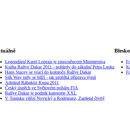
tuálně
Blesk
Legendární Karel Loprais je zmocněncem Ministerstva
Fo
Kniha Rallye Dakar 2011 - pohledy do zákulisí Petra Luska
K
Hans Stacey se vrací do kolotoče Rallye Dakar
Fo
Silk Way rally se blíží - jak probíhá příprava týmů
Admiral Rábaköz Kupa 2011
Český úspěch ve Světovém poháru FIA
Rallye Dakar je podnik kategorie XXL
V Tunisku vítězí Novický a Rodriguez, Zapletal čtvrtý