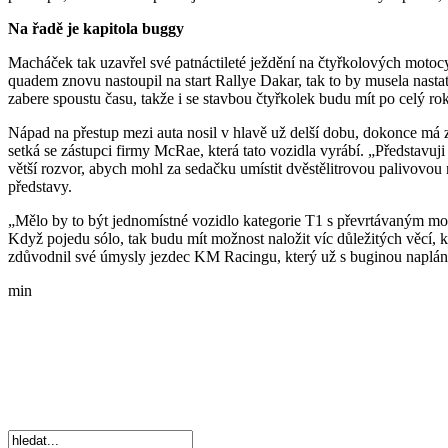
Na řadě je kapitola buggy
Macháček tak uzavřel své patnáctileté ježdění na čtyřkolových motoc
quadem znovu nastoupil na start Rallye Dakar, tak to by musela nasta
zabere spoustu času, takže i se stavbou čtyřkolek budu mít po celý ro
Nápad na přestup mezi auta nosil v hlavě už delší dobu, dokonce má 
setká se zástupci firmy McRae, která tato vozidla vyrábí. „Představuj
větší rozvor, abych mohl za sedačku umístit dvěstělitrovou palivovo
představy.
„Mělo by to být jednomístné vozidlo kategorie T1 s převrtávaným m
Když pojedu sólo, tak budu mít možnost naložit víc důležitých věcí, k
zdůvodnil své úmysly jezdec KM Racingu, který už s buginou napláno
min