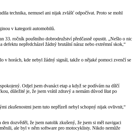
ila technika, nemusel ani nijak zvlášť odpočívat. Proto se mohl
uginou v kategorii automobilů.
an 33. ročník pouštního dobrodružství předčasně opustit. „Nešlo o nic
ý a defektu nepředcházel žádný brutální náraz nebo extrémní skok,“
talo v horách, kde nebyl žádný signál, takže o nějaké pomoci zvenčí se
pokojený. Odjel jsem dvanáct etap a když se podívám na dílčí
čkou, důležité je, že jsem vrátil zdravý a nemám důvod lítat po
ými zkušenostmi jsem tuto nepřízeň nebyl schopný nijak ovlivnit,“
 den dozvěděl, že jsem natolik zkušený, že jsem si měl navigaci
měnili, ale byl v něm software pro motocyklisty. Nikdo nemůže