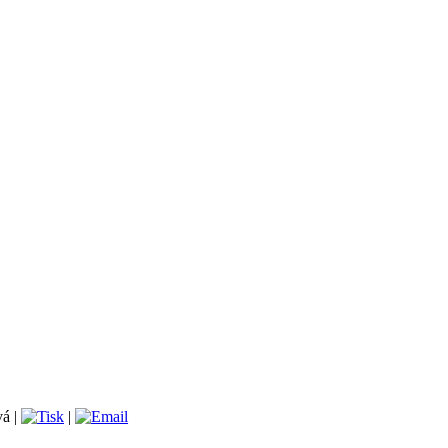
á |
|