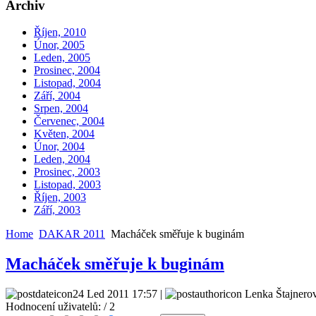
Archiv
Říjen, 2010
Únor, 2005
Leden, 2005
Prosinec, 2004
Listopad, 2004
Září, 2004
Srpen, 2004
Červenec, 2004
Květen, 2004
Únor, 2004
Leden, 2004
Prosinec, 2003
Listopad, 2003
Říjen, 2003
Září, 2003
Home
DAKAR 2011
Macháček směřuje k buginám
Macháček směřuje k buginám
24 Led 2011 17:57 |
Lenka Štajnerov
Hodnocení uživatelů:
/ 2