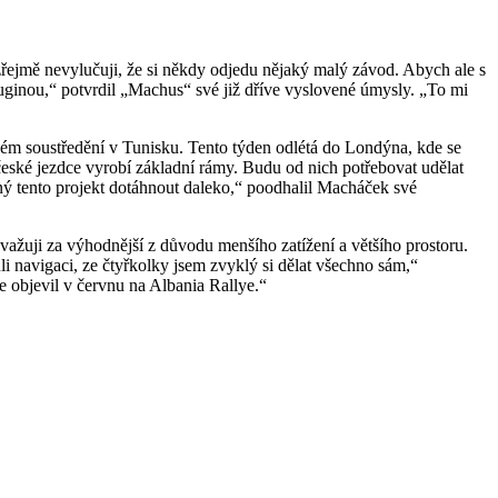
řejmě nevylučuji, že si někdy odjedu nějaký malý závod. Abych ale s
buginou,“ potvrdil „Machus“ své již dříve vyslovené úmysly. „To mi
vém soustředění v Tunisku. Tento týden odlétá do Londýna, kde se
 české jezdce vyrobí základní rámy. Budu od nich potřebovat udělat
ný tento projekt dotáhnout daleko,“ poodhalil Macháček své
žuji za výhodnější z důvodu menšího zatížení a většího prostoru.
li navigaci, ze čtyřkolky jsem zvyklý si dělat všechno sám,“
 objevil v červnu na Albania Rallye.“