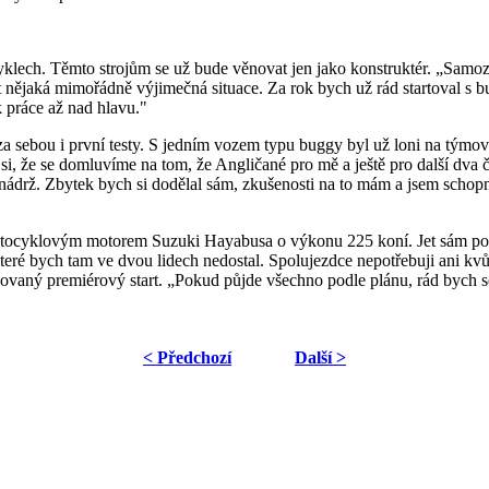
yklech. Těmto strojům se už bude věnovat jen jako konstruktér. „Samoz
t nějaká mimořádně výjimečná situace. Za rok bych už rád startoval s 
k práce až nad hlavu."
za sebou i první testy. S jedním vozem typu buggy byl už loni na týmo
i si, že se domluvíme na tom, že Angličané pro mě a ještě pro další dva
u nádrž. Zbytek bych si dodělal sám, zkušenosti na to mám a jsem schop
otocyklovým motorem Suzuki Hayabusa o výkonu 225 koní. Jet sám pova
teré bych tam ve dvou lidech nedostal. Spolujezdce nepotřebuji ani kvů
vaný premiérový start. „Pokud půjde všechno podle plánu, rád bych se
< Předchozí
Další >