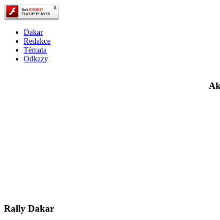
Dakar
Redakce
Témata
Odkazy
Ak
Rally Dakar