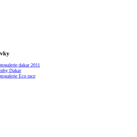
ovky
togalerie dakar 2011
nihy Dakar
togalerie Eco race