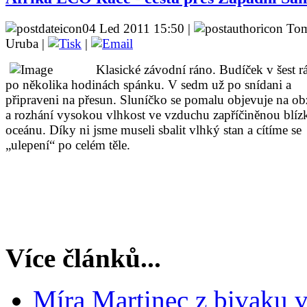
04 Led 2011 15:50 |
Tom
Uruba |
|
Klasické závodní ráno. Budíček v šest r
po několika hodinách spánku. V sedm už po snídani a
připraveni na přesun. Sluníčko se pomalu objevuje na ob
a rozhání vysokou vlhkost ve vzduchu zapříčiněnou blízk
oceánu. Díky ni jsme museli sbalit vlhký stan a cítíme se
„ulepení“ po celém těle.
Více článků...
Míra Martinec z bivaku