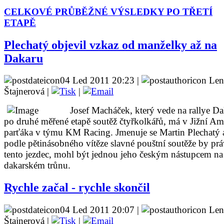
CELKOVÉ PRŮBĚŽNÉ VÝSLEDKY PO TŘETÍ
ETAPĚ
Plechatý objevil vzkaz od manželky až na
Dakaru
04 Led 2011 20:23 |
Len
Štajnerová |
|
Josef Macháček, který vede na rallye Da
po druhé měřené etapě soutěž čtyřkolkářů, má v Jižní Am
parťáka v týmu KM Racing. Jmenuje se Martin Plechatý 
podle pětinásobného vítěze slavné pouštní soutěže by pr
tento jezdec, mohl být jednou jeho českým nástupcem na
dakarském trůnu.
Rychle začal - rychle skončil
04 Led 2011 20:07 |
Len
Štajnerová |
|