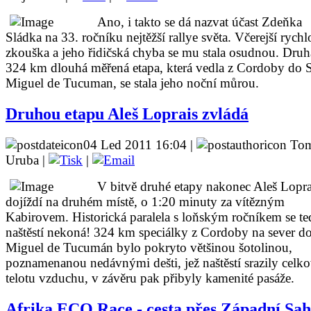
Ano, i takto se dá nazvat účast Zdeňka
Sládka na 33. ročníku nejtěžší rallye světa. Včerejší rychl
zkouška a jeho řidičská chyba se mu stala osudnou. Druh
324 km dlouhá měřená etapa, která vedla z Cordoby do 
Miguel de Tucuman, se stala jeho noční můrou.
Druhou etapu Aleš Loprais zvládá
04 Led 2011 16:04 |
Tom
Uruba |
|
V bitvě druhé etapy nakonec Aleš Lopra
dojíždí na druhém místě, o 1:20 minuty za vítězným
Kabirovem. Historická paralela s loňským ročníkem se te
naštěstí nekoná! 324 km speciálky z Cordoby na sever d
Miguel de Tucumán bylo pokryto většinou šotolinou,
poznamenanou nedávnými dešti, jež naštěstí srazily celk
telotu vzduchu, v závěru pak přibyly kamenité pasáže.
Afrika ECO Race - cesta přes Západní Sa