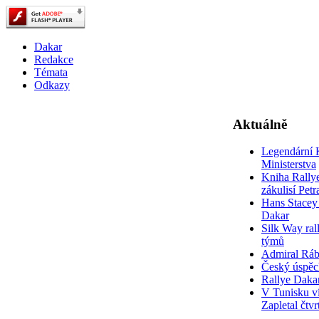
Dakar
Redakce
Témata
Odkazy
Aktuálně
Legendární 
Ministerstva
Kniha Rally
zákulisí Pet
Hans Stacey 
Dakar
Silk Way rall
týmů
Admiral Rá
Český úspěc
Rallye Daka
V Tunisku ví
Zapletal čtvr