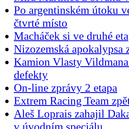
Po argentinském útoku ve
čtvrté místo
Macháček si ve druhé et
Nizozemská apokalypsa z
Kamion Vlasty Vildmana 
defekty
On-line zprávy 2 etapa
Extrem Racing Team zpět
Aleš Loprais zahajil Da
v úvodním speciálu