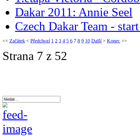
Dakar 2011: Annie Seel
Czech Dakar Team - star
<<
Začátek
<
Předchozí
1
2
3
4
5
6
7
8
9
10
Další
>
Konec
>>
Strana 7 z 52