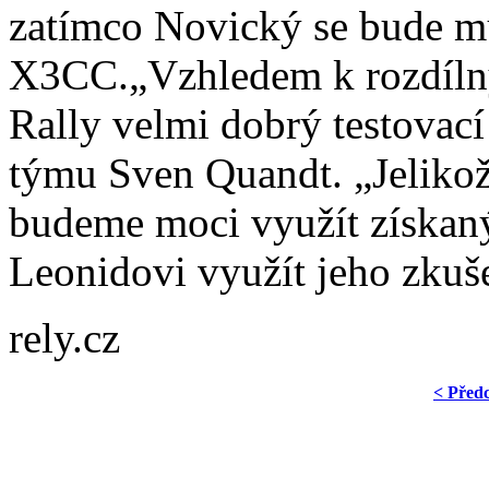
zatímco Novický se bude m
X3CC.„Vzhledem k rozdíln
Rally velmi dobrý testovací
týmu Sven Quandt. „Jelikož
budeme moci využít získaný
Leonidovi využít jeho zkuš
rely.cz
< Před