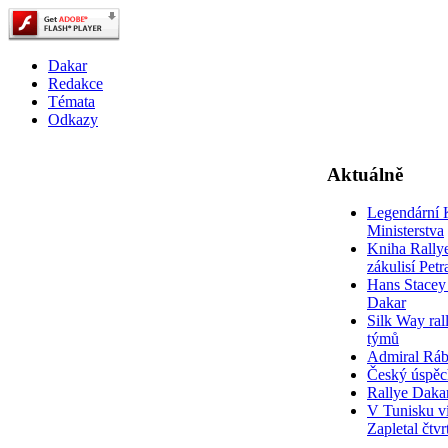
Dakar
Redakce
Témata
Odkazy
Aktuálně
Legendární 
Ministerstva
Kniha Rally
zákulisí Pet
Hans Stacey 
Dakar
Silk Way rall
týmů
Admiral Rá
Český úspěc
Rallye Daka
V Tunisku ví
Zapletal čtvr