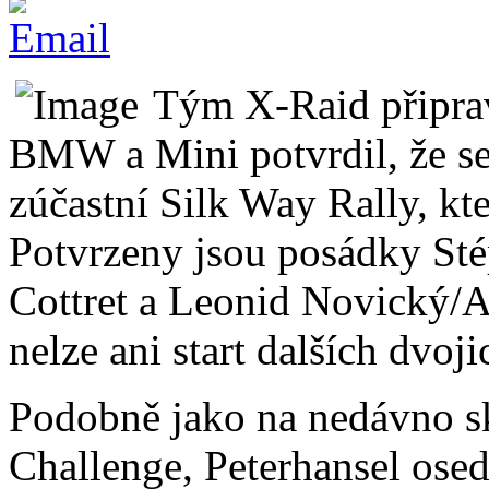
Tým X-Raid připrav
BMW a Mini potvrdil, že s
zúčastní Silk Way Rally, kt
Potvrzeny jsou posádky Sté
Cottret a Leonid Novický/A
nelze ani start dalších dvoji
Podobně jako na nedávno s
Challenge, Peterhansel ose