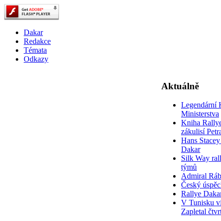
Dakar
Redakce
Témata
Odkazy
Aktuálně
Legendární 
Ministerstva
Kniha Rally
zákulisí Pet
Hans Stacey 
Dakar
Silk Way rall
týmů
Admiral Rá
Český úspěc
Rallye Daka
V Tunisku ví
Zapletal čtvr