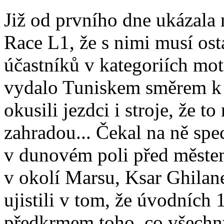
Již od prvního dne ukázala 
Race L1, že s nimi musí ost
účastníků v kategoriích moto
vydalo Tuniskem směrem k 
okusili jezdci i stroje, že 
zahradou... Čekal na ně sp
v dunovém poli před měste
v okolí Marsu, Ksar Ghilan
ujistili v tom, že úvodníc
předkrmem toho, co všechn