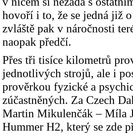
v ničem si nezadá s ostatní
hovoří i to, že se jedná již 
zvláště pak v náročnosti te
naopak předčí.
Přes tři tisíce kilometrů pr
jednotlivých strojů, ale i p
prověrkou fyzické a psychi
zúčastněných. Za Czech Da
Martin Mikulenčák – Míla 
Hummer H2, který se zde pře