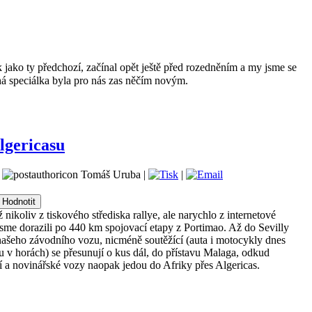
k jako ty předchozí, začínal opět ještě před rozedněním a my jsme se
há speciálka byla pro nás zas něčím novým.
lgericasu
|
Tomáš Uruba |
|
 nikoliv z tiskového střediska rallye, ale narychlo z internetové
jsme dorazili po 440 km spojovací etapy z Portimao. Až do Sevilly
 našeho závodního vozu, nicméně soutěžící (auta i motocykly dnes
u v horách) se přesunují o kus dál, do přístavu Malaga, odkud
ní a novinářské vozy naopak jedou do Afriky přes Algericas.