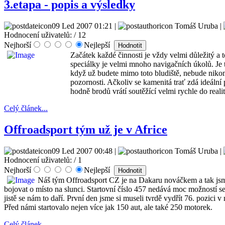
3.etapa - popis a výsledky
09 Led 2007 01:21 |
Tomáš Uruba |
Hodnocení uživatelů:
/ 12
Nejhorší
Nejlepší
Začátek každé činnosti je vždy velmi důležitý a t
speciálky je velmi mnoho navigačních úkolů. Je to
když už budete mimo toto bludiště, nebude nik
pozornosti. Ačkoliv se kamenitá trať zdá ideální 
hodně brodů vrátí soutěžící velmi rychle do reali
Celý článek...
Offroadsport tým už je v Africe
09 Led 2007 00:48 |
Tomáš Uruba |
Hodnocení uživatelů:
/ 1
Nejhorší
Nejlepší
Náš tým Offroadsport CZ je na Dakaru nováčkem a tak jsm
bojovat o místo na slunci. Startovní číslo 457 nedává moc možností se
jistě se nám to daří. První den jsme si museli tvrdě vydřít 76. pozici
Před námi startovalo nejen více jak 150 aut, ale také 250 motorek.
Celý článek...