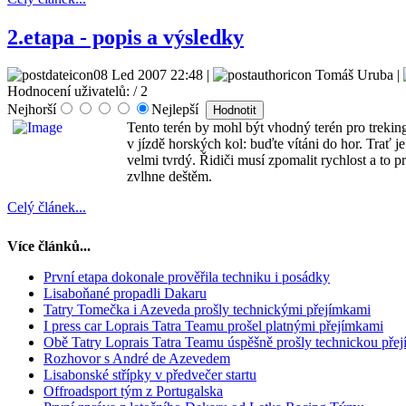
2.etapa - popis a výsledky
08 Led 2007 22:48 |
Tomáš Uruba |
Hodnocení uživatelů:
/ 2
Nejhorší
Nejlepší
Tento terén by mohl být vhodný terén pro treking
v jízdě horských kol: buďte vítáni do hor. Trať je
velmi tvrdý. Řidiči musí zpomalit rychlost a to p
zvlhne deštěm.
Celý článek...
Více článků...
První etapa dokonale prověřila techniku i posádky
Lisaboňané propadli Dakaru
Tatry Tomečka i Azeveda prošly technickými přejímkami
I press car Loprais Tatra Teamu prošel platnými přejímkami
Obě Tatry Loprais Tatra Teamu úspěšně prošly technickou pře
Rozhovor s André de Azevedem
Lisabonské střípky v předvečer startu
Offroadsport tým z Portugalska