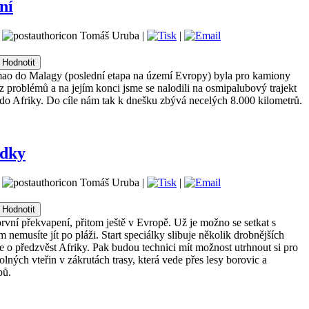
ní
|
Tomáš Uruba |
|
imao do Malagy (poslední etapa na území Evropy) byla pro kamiony
z problémů a na jejím konci jsme se nalodili na osmipalubový trajekt
e do Afriky. Do cíle nám tak k dnešku zbývá necelých 8.000 kilometrů.
edky
|
Tomáš Uruba |
|
první překvapení, přitom ještě v Evropě. Už je možno se setkat s
m nemusíte jít po pláži. Start speciálky slibuje několik drobnějších
o předzvěst Afriky. Pak budou technici mít možnost utrhnout si pro
olných vteřin v zákrutách trasy, která vede přes lesy borovic a
bů.