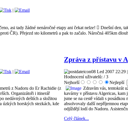
|
ečeno, asi tady žádné nenáročné etapy ani čekat nelze!  Dnešní den, ta
 oproti ČR). Přejezd sto kilometrů a pak to začalo. Náročná 405km dlou
Zpráva z přístavu v A
|
08 Led 2007 22:29 
Hodnocení uživatelů:
/ 3
Nejhorší
Nejlepší
ometrů z Nadoru do Er Rachidie (z
Zdravím vás, tentokrát už
ích. Organizátoři i itinerář
kavárny v přístavu Algericas, kam 
po nedávných deštích a složitou
jsme se na cestě vídali s posádkou
 na úzkých horských stezkách, kde
absolvovaly další nepříjemnou etap
odjíždějí lodí do Nadoru. Asistenč
Celý článek...