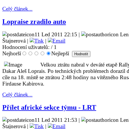
Celý článek...
Lopraise zradilo auto
11 Led 2011 22:15 |
Len
Štajnerová |
|
Hodnocení uživatelů:
/ 1
Nejhorší
Nejlepší
Velkou ztrátu nabral v deváté etapě Rall
Dakar Aleš Loprais. Po technických problémech dorazil 
cíle na 18. místě se ztrátou 2:48 hodiny na vítězného Rus
Firdause Kabirova.
Celý článek...
Přílet africké sekce týmu - LRT
11 Led 2011 21:53 |
Len
Štajnerová |
|