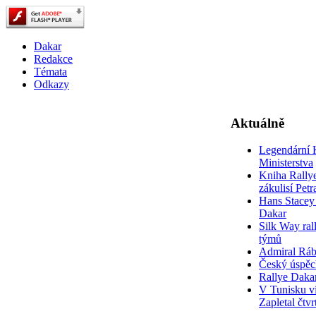
Dakar
Redakce
Témata
Odkazy
Aktuálně
Legendární 
Ministerstva
Kniha Rally
zákulisí Pet
Hans Stacey 
Dakar
Silk Way rall
týmů
Admiral Rá
Český úspěc
Rallye Daka
V Tunisku ví
Zapletal čtvr