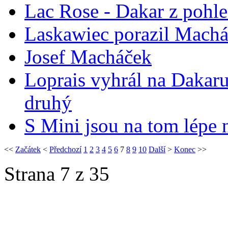
Lac Rose - Dakar z pohl
Laskawiec porazil Mach
Josef Macháček
Loprais vyhrál na Dakaru
druhý
S Mini jsou na tom lépe 
<<
Začátek
<
Předchozí
1
2
3
4
5
6
7
8
9
10
Další
>
Konec
>>
Strana 7 z 35