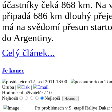
účastníky čeká 868 km. Na v
připadá 686 km dlouhý pře
má na svědomí přesun starto
do Argentiny.
Celý článek...
Je konec
12 Led 2011 18:00 |
Tom
Uruba |
|
Hodnocení uživatelů:
/ 10
Nejhorší
Nejlepší
Po problémech v 9. etapě Rallye Dakar 