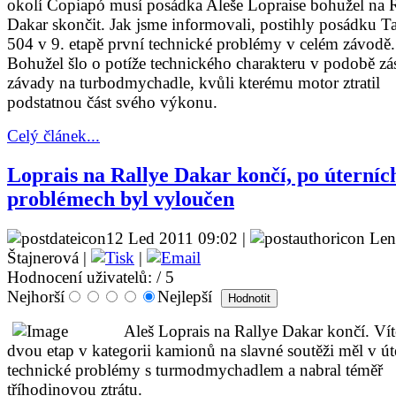
okolí Copiapó musí posádka Aleše Lopraise bohužel na 
Dakar skončit. Jak jsme informovali, postihly posádku Ta
504 v 9. etapě první technické problémy v celém závodě.
Bohužel šlo o potíže technického charakteru v podobě zá
závady na turbodmychadle, kvůli kterému motor ztratil
podstatnou část svého výkonu.
Celý článek...
Loprais na Rallye Dakar končí, po úterníc
problémech byl vyloučen
12 Led 2011 09:02 |
Len
Štajnerová |
|
Hodnocení uživatelů:
/ 5
Nejhorší
Nejlepší
Aleš Loprais na Rallye Dakar končí. Vít
dvou etap v kategorii kamionů na slavné soutěži měl v út
technické problémy s turmodmychadlem a nabral téměř
tříhodinovou ztrátu.