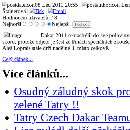
08 Led 2011 20:55 |
Len
Štajnerová |
|
Hodnocení uživatelů:
/ 8
Nejhorší
Nejlepší
Dakar 2011 se nachýlil do své poloviny
skoro, protože odjeto je šest ze třinácti speciálních zkouše
Aleš Loprais stále drží nadějné 3. místo celkově.
Celý článek...
Více článků...
Osudný záludný skok pr
zelené Tatry !!
Tatry Czech Dakar Teamu 