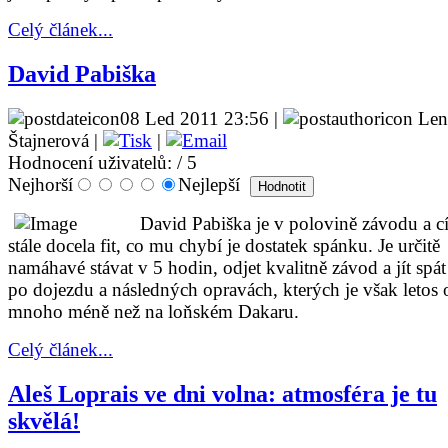
Celý článek...
David Pabiška
08 Led 2011 23:56 |
Len
Štajnerová |
|
Hodnocení uživatelů:
/ 5
Nejhorší
Nejlepší
David Pabiška je v polovině závodu a cí
stále docela fit, co mu chybí je dostatek spánku. Je určitě
namáhavé stávat v 5 hodin, odjet kvalitně závod a jít spát
po dojezdu a následných opravách, kterých je však letos 
mnoho méně než na loňském Dakaru.
Celý článek...
Aleš Loprais ve dni volna: atmosféra je tu
skvělá!