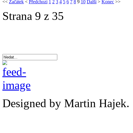
<<
Začátek
<
Předchozí
1
2
3
4
5
6
7
8
9
10
Další
>
Konec
>>
Strana 9 z 35
Designed by Martin Hajek.