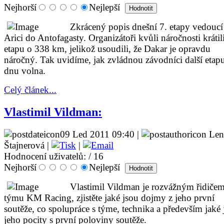
Nejhorší
Nejlepší
Zkrácený popis dnešní 7. etapy vedoucí
Arici do Antofagasty. Organizátoři kvůli náročnosti krátil
etapu o 338 km, jelikož usoudili, že Dakar je opravdu
náročný. Tak uvidíme, jak zvládnou závodníci další etap
dnu volna.
Celý článek...
Vlastimil Vildman:
09 Led 2011 09:40 |
Len
Štajnerová |
|
Hodnocení uživatelů:
/ 16
Nejhorší
Nejlepší
Vlastimil Vildman je rozvážným řidiče
týmu KM Racing, zjistěte jaké jsou dojmy z jeho první
soutěže, co spolupráce s týme, technika a především jaké 
jeho pocity s první poloviny soutěže.