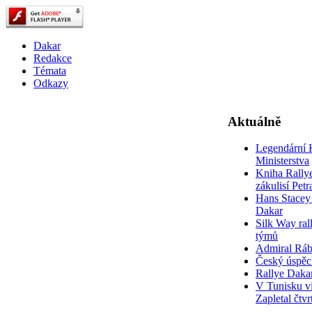
Dakar
Redakce
Témata
Odkazy
Aktuálně
Legendární 
Ministerstva
Kniha Rally
zákulisí Pet
Hans Stacey 
Dakar
Silk Way rall
týmů
Admiral Rá
Český úspěc
Rallye Daka
V Tunisku ví
Zapletal čtvr