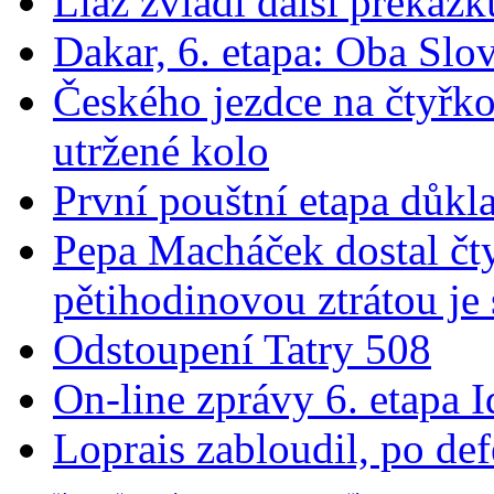
Liaz zvládl další překážk
Dakar, 6. etapa: Oba Slov
Českého jezdce na čtyřko
utržené kolo
První pouštní etapa důk
Pepa Macháček dostal čty
pětihodinovou ztrátou je
Odstoupení Tatry 508
On-line zprávy 6. etapa 
Loprais zabloudil, po de