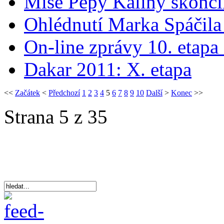
Mise Pepy Kaliny skonči
Ohlédnutí Marka Spáčila
On-line zprávy 10. etapa
Dakar 2011: X. etapa
<<
Začátek
<
Předchozí
1
2
3
4
5
6
7
8
9
10
Další
>
Konec
>>
Strana 5 z 35