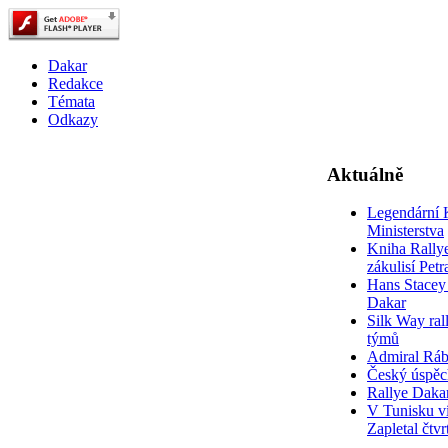
Dakar
Redakce
Témata
Odkazy
Aktuálně
Legendární 
Ministerstva
Kniha Rally
zákulisí Pet
Hans Stacey 
Dakar
Silk Way rall
týmů
Admiral Rá
Český úspěc
Rallye Daka
V Tunisku ví
Zapletal čtvr