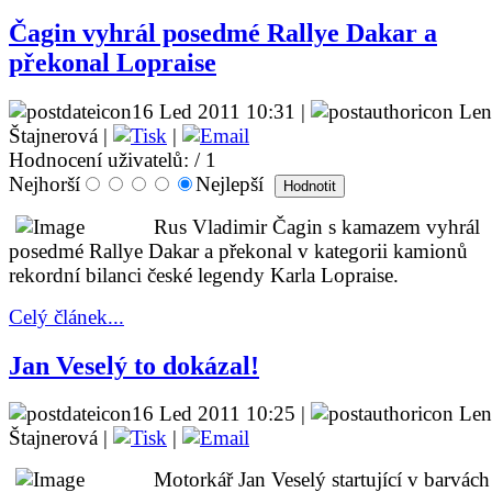
Čagin vyhrál posedmé Rallye Dakar a
překonal Lopraise
16 Led 2011 10:31 |
Len
Štajnerová |
|
Hodnocení uživatelů:
/ 1
Nejhorší
Nejlepší
Rus Vladimir Čagin s kamazem vyhrál
posedmé Rallye Dakar a překonal v kategorii kamionů
rekordní bilanci české legendy Karla Lopraise.
Celý článek...
Jan Veselý to dokázal!
16 Led 2011 10:25 |
Len
Štajnerová |
|
Motorkář Jan Veselý startující v barvách