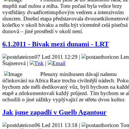
stupňů nad nulou a mlha. Toto počasí byla velice brzy
vystřídány dvaatřicetistupňovým vedrem a intenzivním
sluncem. Dnešní etapa představovala dvousetkilometrové
kolečko v okolí bivaku a měla být víceméně celá písečná
dunová – jiné prostředí v okolí není.
6.1.2011 - Bivak mezi dunami - LRT
07 Led 2011 12:29 |
Len
Štajnerová |
|
Přesuny minibusem dávají našemu
účinkování na Africa Race trochu civilnější nádech. Pok
bychom zde měli dedikovaný vůz, byli bychom na každ
etapě a zdokumentovali každý průjezd. Tím bychom se a
ochudili o jiné zážitky vyplývající ze střetu dvou kultur.
Jak jsme zapadli v Guelb Agantour
06 Led 2011 13:18 |
Tom