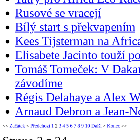
Rusové se vracejí
Bílý start s překvapením
Kees Tijsterman na Afric
Elisabete Jacinto touží po
Tomáš Tomeček: V Dakaru
závodíme
Régis Delahaye a Alex W
Arnaud Debron a Jean-Noë
<<
Začátek
<
Předchozí
1
2
3
4
5
6
7
8
9
10
Další
>
Konec
>>