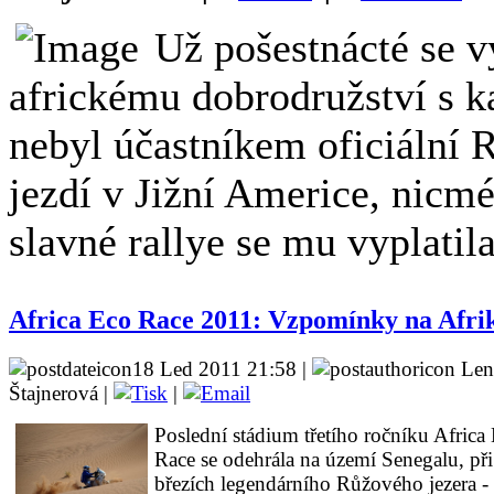
Už pošestnácté se 
africkému dobrodružství s k
nebyl účastníkem oficiální R
jezdí v Jižní Americe, nicm
slavné rallye se mu vyplatila
Africa Eco Race 2011: Vzpomínky na Afri
18 Led 2011 21:58 |
Len
Štajnerová |
|
Poslední stádium třetího ročníku Africa
Race se odehrála na území Senegalu, při
březích legendárního Růžového jezera -