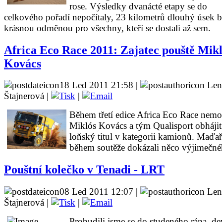
rose. Výsledky dvanácté etapy se do
celkového pořadí nepočítaly, 23 kilometrů dlouhý úsek b
krásnou odměnou pro všechny, kteří se dostali až sem.
Africa Eco Race 2011: Zajatec pouště Mik
Kovács
18 Led 2011 21:58 |
Len
Štajnerová |
|
Během třetí edice Africa Eco Race nemo
Miklós Kovács a tým Qualisport obhájit
loňský titul v kategorii kamionů. Maďař
během soutěže dokázali něco výjimečné
Pouštní kolečko v Tenadi - LRT
08 Led 2011 12:07 |
Len
Štajnerová |
|
Probudili jsme se do studeného rána, de