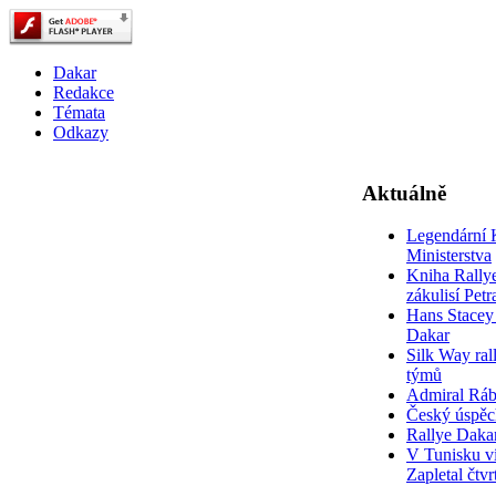
Dakar
Redakce
Témata
Odkazy
Aktuálně
Legendární 
Ministerstva
Kniha Rally
zákulisí Pet
Hans Stacey 
Dakar
Silk Way rall
týmů
Admiral Rá
Český úspěc
Rallye Daka
V Tunisku ví
Zapletal čtvr