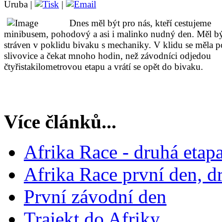
Uruba |
|
Dnes měl být pro nás, kteří cestujeme
minibusem, pohodový a asi i malinko nudný den. Měl b
stráven v poklidu bivaku s mechaniky. V klidu se měla p
slivovice a čekat mnoho hodin, než závodníci odjedou
čtyřistakilometrovou etapu a vrátí se opět do bivaku.
Více článků...
Afrika Race - druhá etap
Afrika Race první den, d
První závodní den
Trajekt do Afriky