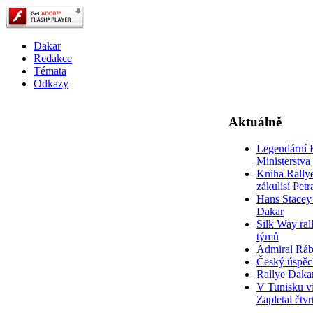
Dakar
Redakce
Témata
Odkazy
Aktuálně
Legendární 
Ministerstva
Kniha Rally
zákulisí Pet
Hans Stacey 
Dakar
Silk Way rall
týmů
Admiral Rá
Český úspěc
Rallye Daka
V Tunisku ví
Zapletal čtvr