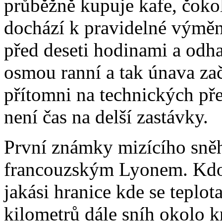
průběžně kupuje kafe, čoko
dochází k pravidelné výměn
před deseti hodinami a odh
osmou ranní a tak únava za
přítomni na technických pře
není čas na delší zastávky.
První známky mizícího sně
francouzským Lyonem. Kdo t
jakási hranice kde se teplot
kilometrů dále sníh okolo k