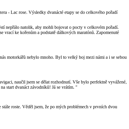
zera - Lac rose. Výsledky dvanácté etapy se do celkového pořadí
těstí nepřálo natolik, aby mohli bojovat o pocty v celkovém pořadí.
erá se vrací ke kořenům a podstatě dálkových maratónů. Zapomenuté
nás motorkářů nebylo mnoho. Byl to velký boj mezi námi a i se sebou
avigaci, naučil jsem se dělat rozhodnutí. Vše bylo perfektně vyvážené,
na start dvanáct závodníků! Já se vrátím. "
že stále roste. Věděl jsem, že po mých problémech v prvních dvou