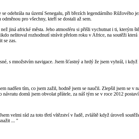
e se odehrála na území Senegalu, při březích legendárního Růžového je
 odměnou pro všechny, kteří se dostali až sem.
než jiná africké města. Jeho atmosféru si přišli vychutnat i ti, kterým š
nikdo nelitoval rozhodnutí strávit přelom roku v Africe, na soutěži kt
t se zas.
né, s množstvím navigace. Jsem šťastný a hrdý že jsem vyhrál, i když 
em nadšen tím, co jsem zažil, hodně jsem se naučil. Zlepšil jsem se v n
 návratu domů jsem obvolat přátele, za náš tým se v roce 2012 postaví 
em velmi rád za toto třetí vítězství v řadě, zvláště když úroveň soutě
ažit ... "