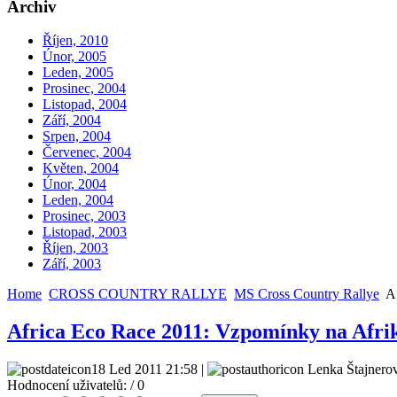
Archiv
Říjen, 2010
Únor, 2005
Leden, 2005
Prosinec, 2004
Listopad, 2004
Září, 2004
Srpen, 2004
Červenec, 2004
Květen, 2004
Únor, 2004
Leden, 2004
Prosinec, 2003
Listopad, 2003
Říjen, 2003
Září, 2003
Home
CROSS COUNTRY RALLYE
MS Cross Country Rallye
Af
Africa Eco Race 2011: Vzpomínky na Afri
18 Led 2011 21:58 |
Lenka Štajnerov
Hodnocení uživatelů:
/ 0