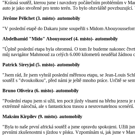
"Krásná soutěž, kterou jsme i navzdory počátečním problémům v Marok
auto je jako stvořené pro tento terén. To bylo obzvláště povzbuzující. 
Jérôme Pélichet (3. místo)- automobily
"V poslední etapě do Dakaru jsme soupeřili s Midom Abouyoussefom a 
Abdelhamid "Mido" Abouyoussef (4. místo)- automobily
"Úplně poslední etapa byla ohromná. O tom že budeme nakonec čtvrtí
můj navigátor Mahmoud za celých 6.000 kilometrů neudělal žádnou ch
Patrick Sireyjol (5. místo)- automobily
"Jsem rád, že jsem vyhrál poslední měřenou etapu, se Jean-Louis Schl
soutěž s "dvoukolkou", před námi je ještě mnoho práce. Určitě se sem p
Bruno Oliveira (6. místo)- automobily
"Poslední etapu jsem si užil, ten pocit jízdy vlnami na břehu jezera 
extrémně náročná, ale s fantastickou trasou a nesrovnatelnou scenérií.
Maksim Kirpilev (9. místo)- automobily
"Byla to naše první africká soutěž a jsme opravdu spokojeni. Užili j
prvními zkušenostmi s jízdou v písku. Vzpomínám si, jak jsme v Maroku 