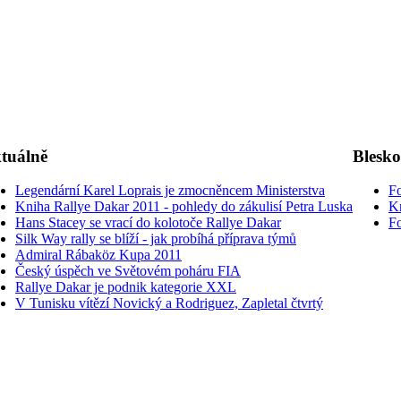
tuálně
Blesk
Legendární Karel Loprais je zmocněncem Ministerstva
Fo
Kniha Rallye Dakar 2011 - pohledy do zákulisí Petra Luska
K
Hans Stacey se vrací do kolotoče Rallye Dakar
Fo
Silk Way rally se blíží - jak probíhá příprava týmů
Admiral Rábaköz Kupa 2011
Český úspěch ve Světovém poháru FIA
Rallye Dakar je podnik kategorie XXL
V Tunisku vítězí Novický a Rodriguez, Zapletal čtvrtý