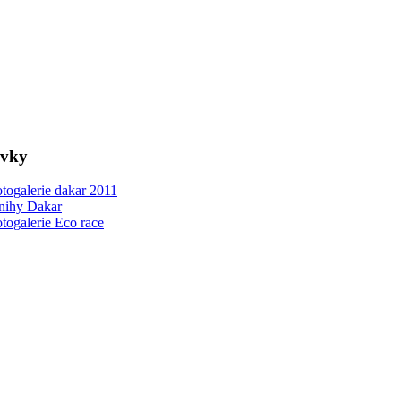
ovky
togalerie dakar 2011
nihy Dakar
togalerie Eco race