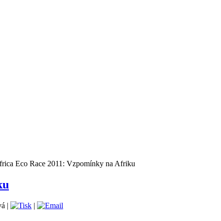
rica Eco Race 2011: Vzpomínky na Afriku
ku
á |
|