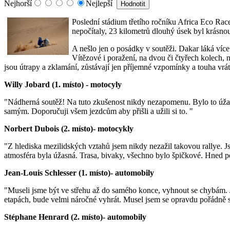
Nejhorší
Nejlepší
Poslední stádium třetího ročníku Africa Eco Rac
nepočítaly, 23 kilometrů dlouhý úsek byl krásnou
A nešlo jen o posádky v soutěži. Dakar láká více 
Vítězové i poražení, na dvou či čtyřech kolech, 
jsou útrapy a zklamání, zůstávají jen příjemné vzpomínky a touha vráti
Willy Jobard (1. místo) - motocyly
"Nádherná soutěž! Na tuto zkušenost nikdy nezapomenu. Bylo to úžas
samým. Doporučuji všem jezdcům aby přišli a užili si to. "
Norbert Dubois (2. místo)- motocykly
"Z hlediska mezilidských vztahů jsem nikdy nezažil takovou rallye. Js
atmosféra byla úžasná. Trasa, bivaky, všechno bylo špičkové. Hned po
Jean-Louis Schlesser (1. místo)- automobily
"Museli jsme být ve střehu až do samého konce, vyhnout se chybám. Js
etapách, bude velmi náročné vyhrát. Musel jsem se opravdu pořádně sn
Stéphane Henrard (2. místo)- automobily