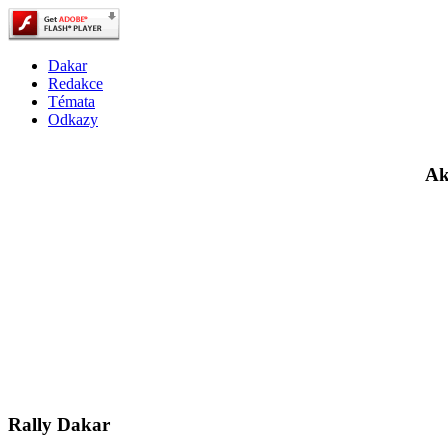
Dakar
Redakce
Témata
Odkazy
Ak
Rally Dakar