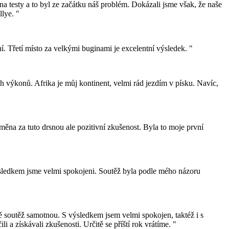
 testy a to byl ze začátku náš problém. Dokázali jsme však, že naše
llye. "
 Třetí místo za velkými buginami je excelentní výsledek. "
výkonů. Afrika je můj kontinent, velmi rád jezdím v písku. Navíc,
ěna za tuto drsnou ale pozitivní zkušenost. Byla to moje první
 výsledkem jsme velmi spokojeni. Soutěž byla podle mého názoru
mě soutěž samotnou. S výsledkem jsem velmi spokojen, taktéž i s
 a získávali zkušenosti. Určitě se příští rok vrátíme. "