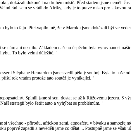
u, dokázali dokončit na druhém místě. Před startem jsme neměli čas na
Velmi rád jsem se vrátil do Afriky, tady je to pravé místo pro takovou ra
bylo to fajn. Překvapilo mě, že v Maroku jsme dokázali být ve vedení.
 se nám ani nesnilo. Základem našeho úspěchu byla vyrovnanost našich 
ybu. To bylo velmi důležité. "
esser i Stéphane Henrardem jsme svedli pěkný souboj. Byla to naše odm
říští rok vrátím protože tato soutěž je vynikající. "
je nepopsatelný. Splnili jsme si sen, dostat se až k Růžovému jezeru. S
 Naší strategií bylo šetřit auto a vyhýbat se problémům. "
sme si všechno - přírodu, africkou zemi, atmosféru v bivaku a samozřej
poprvé zapadli a nevěděli jsme co dělat ... Postupně jsme se však učili