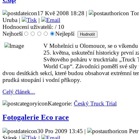
17 Kvě 2008 18:28 |
To
Uruba |
|
Hodnocení uživatelů:
/ 10
Nejhorší
Nejlepší
V Mohelnici u Olomouce, se o víkendu 
25. května, uskuteční historicky první 
Světového poháru v trucktrialu „Truck T
World Cup“. Závodníci poměří své síly
dvou desítkách sekcí, které budou obsahovat extrémní te
prudká stoupání i vodní příkopy.
Celý článek...
Kategorie:
Český Truck Trial
Fotogalerie Eco race
30 Pro 2009 13:45 |
Petr
Stárek |
|