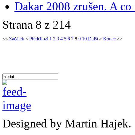
Dakar 2008 zrušen. A co 
Strana 8 z 214
<<
Začátek
<
Předchozí
1
2
3
4
5
6
7
8
9
10
Další
>
Konec
>>
Designed by Martin Hajek.