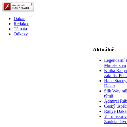
Dakar
Redakce
Témata
Odkazy
Aktuálně
Legendární 
Ministerstva
Kniha Rally
zákulisí Pet
Hans Stacey 
Dakar
Silk Way rall
týmů
Admiral Rá
Český úspěc
Rallye Daka
V Tunisku ví
Zapletal čtvr