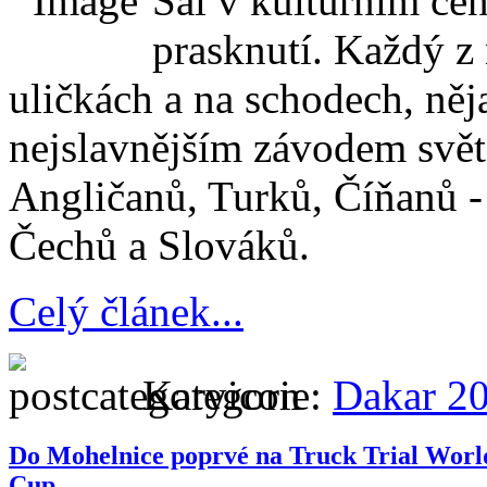
Sál v kulturním cen
prasknutí. Každý z n
uličkách a na schodech, něja
nejslavnějším závodem svě
Angličanů, Turků, Číňanů -
Čechů a Slováků.
Celý článek...
Kategorie:
Dakar 2
Do Mohelnice poprvé na Truck Trial Worl
Cup