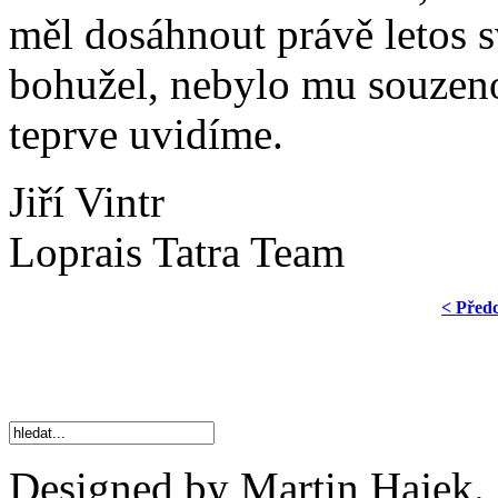
měl dosáhnout právě letos s
bohužel, nebylo mu souzeno.
teprve uvidíme.
Jiří Vintr
Loprais Tatra Team
< Před
Designed by Martin Hajek.