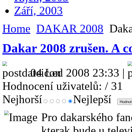
Září, 2003
Home
DAKAR 2008
Dakar
Dakar 2008 zrušen. A c
04 Led 2008 23:33 |
Hodnocení uživatelů:
/ 31
Nejhorší
Nejlepší
Pro dakarského fano
kterak bude u televi