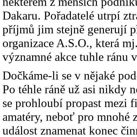
některém z menších podniků
Dakaru. Pořadatelé utrpí ztr
příjmů jim stejně generují 
organizace A.S.O., která mj.
významné akce tuhle ránu v
Dočkáme-li se v nějaké pod
Po téhle ráně už asi nikdy
se prohloubí propast mezi 
amatéry, neboť pro mnohé 
událost znamenat konec čin