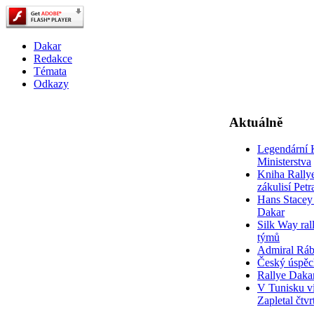
Dakar
Redakce
Témata
Odkazy
Aktuálně
Legendární 
Ministerstva
Kniha Rally
zákulisí Pet
Hans Stacey 
Dakar
Silk Way rall
týmů
Admiral Rá
Český úspěc
Rallye Daka
V Tunisku ví
Zapletal čtvr