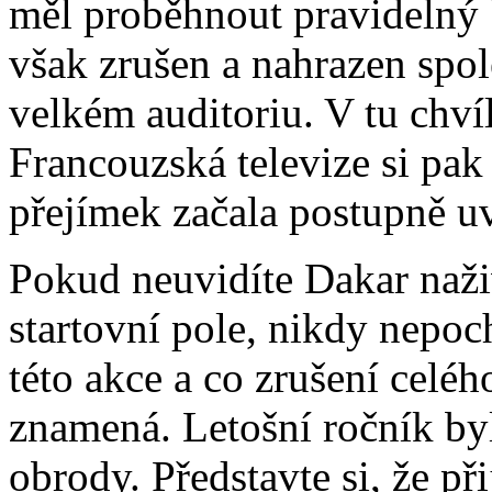
měl proběhnout pravidelný b
však zrušen a nahrazen sp
velkém auditoriu. V tu chví
Francouzská televize si pak 
přejímek začala postupně u
Pokud neuvidíte Dakar naživ
startovní pole, nikdy nepoc
této akce a co zrušení celé
znamená. Letošní ročník by
obrody. Představte si, že p