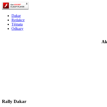
Dakar
Redakce
Témata
Odkazy
Ak
Rally Dakar