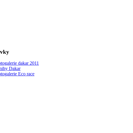
ovky
togalerie dakar 2011
nihy Dakar
togalerie Eco race