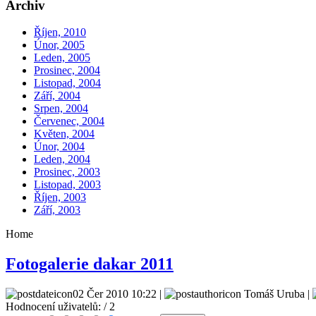
Archiv
Říjen, 2010
Únor, 2005
Leden, 2005
Prosinec, 2004
Listopad, 2004
Září, 2004
Srpen, 2004
Červenec, 2004
Květen, 2004
Únor, 2004
Leden, 2004
Prosinec, 2003
Listopad, 2003
Říjen, 2003
Září, 2003
Home
Fotogalerie dakar 2011
02 Čer 2010 10:22 |
Tomáš Uruba |
Hodnocení uživatelů:
/ 2