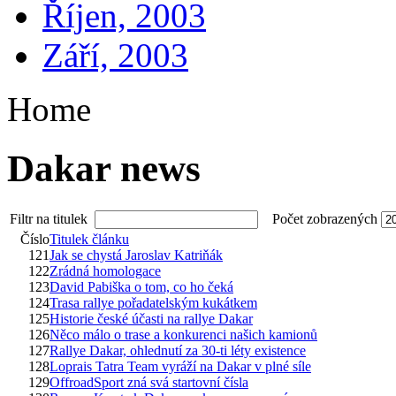
Říjen, 2003
Září, 2003
Home
Dakar news
Filtr na titulek
Počet zobrazených
Číslo
Titulek článku
121
Jak se chystá Jaroslav Katriňák
122
Zrádná homologace
123
David Pabiška o tom, co ho čeká
124
Trasa rallye pořadatelským kukátkem
125
Historie české účasti na rallye Dakar
126
Něco málo o trase a konkurenci našich kamionů
127
Rallye Dakar, ohlednutí za 30-ti léty existence
128
Loprais Tatra Team vyráží na Dakar v plné síle
129
OffroadSport zná svá startovní čísla