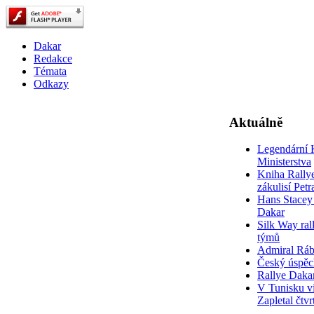
Dakar
Redakce
Témata
Odkazy
Aktuálně
Legendární 
Ministerstva
Kniha Rally
zákulisí Pet
Hans Stacey 
Dakar
Silk Way rall
týmů
Admiral Rá
Český úspěc
Rallye Daka
V Tunisku ví
Zapletal čtvr