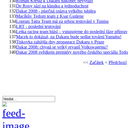
130
Roman Kresta k Dakaru nakonec nevyrazí
131
De Rooy sází na klasiku a jednoduchost
132
Dakar 2008 - písečná oslava velkého jubilea
133
Macíkův Tedom team z Ksar Guilene
134
Loprais Tatra Team má za sebou testování v Tunisu
135
LRT - poslední testování
136
Letka racing team hlásí – vstupujeme do poslední fáze příprav
137
Macek to dokázal, na Dakaru bude sedlat tovární Yamahu!
138
Tiskovka zahájila dny propagace Dakaru v Praze
139
Dakar 2008: chystá se velký revanš Volkswagenu?
140
Dakar 2008 svědkem premiéry nového českého speciálu Ted
<<
Začátek
<
Předchozí