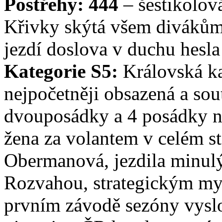
Postřehy:
444
– šestikolov
Křivky skýtá všem divákům
jezdí doslova v duchu hesla
Kategorie S5:
Královská ka
nejpočetněji obsazená a sou
dvouposádky a 4 posádky 
žena za volantem v celém s
Obermanová, jezdila minulý
Rozvahou, strategickým myš
prvním závodě sezóny vyslo