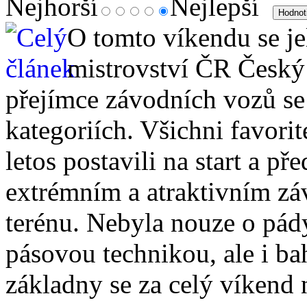
Nejhorší
Nejlepší
O tomto víkendu se je
mistrovství ČR Český 
přejímce závodních vozů se
kategoriích. Všichni favorit
letos postavili na start a př
extrémním a atraktivním zá
terénu. Nebyla nouze o pád
pásovou technikou, ale i b
základny se za celý víkend n