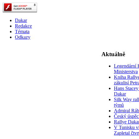
Dakar
Redakce
Témata
Odkazy
Aktuálně
Legendární 
Ministerstva
Kniha Rally
zákulisí Pet
Hans Stacey 
Dakar
Silk Way rall
týmů
Admiral Rá
Český úspěc
Rallye Daka
V Tunisku ví
Zapletal čtvr