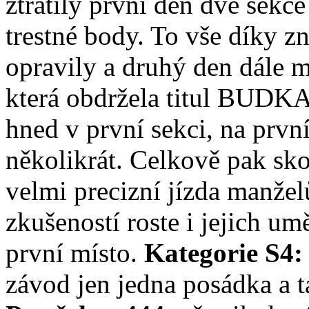
ztratily první den dvě sekce
trestné body. To vše díky z
opravily a druhý den dále 
která obdržela titul BUDK
hned v první sekci, na prvn
několikrát. Celkově pak sk
velmi precizní jízda manželů
zkušeností roste i jejich um
první místo.
Kategorie S4
závod jen jedna posádka a t