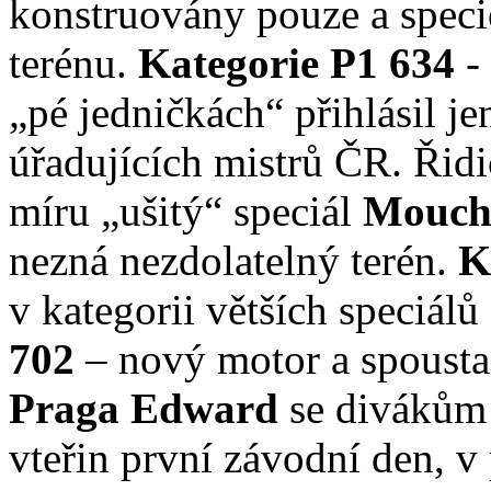
konstruovány pouze a speci
terénu.
Kategorie P1
634
-
„pé jedničkách“ přihlásil je
úřadujících mistrů ČR. Řid
míru „ušitý“ speciál
Mouch
nezná nezdolatelný terén.
K
v kategorii větších speciálů
702
– nový motor a spousta
Praga Edward
se divákům 
vteřin první závodní den, v