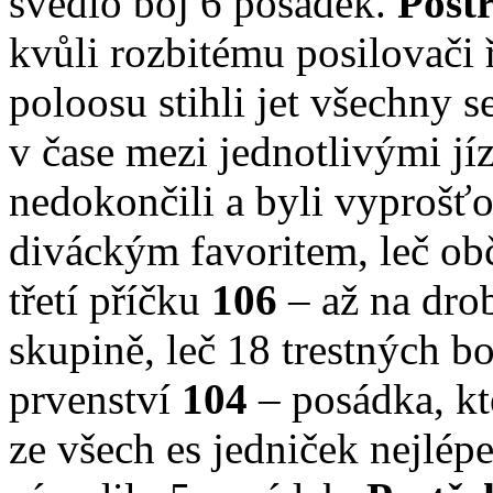
svedlo boj 6 posádek.
Post
kvůli rozbitému posilovači 
poloosu stihli jet všechny 
v čase mezi jednotlivými j
nedokončili a byli vyprošť
diváckým favoritem, leč ob
třetí příčku
106
– až na drob
skupině, leč 18 trestných bo
prvenství
104
– posádka, kte
ze všech es jedniček nejlép