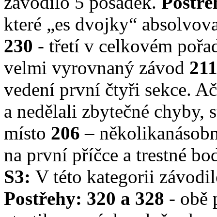
závodilo 5 posádek.
Postře
které „es dvojky“ absolvov
230
- třetí v celkovém pořa
velmi vyrovnaný závod
21
vedení první čtyři sekce. Ač
a nedělali zbytečné chyby, s
místo
206
– několikanásobn
na první příčce a trestné bo
S3:
V této kategorii závodi
Postřehy:
320 a 328
- obě 