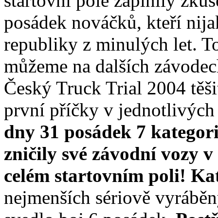
startovní pole zaplnily zku
posádek nováčků, kteří nija
republiky z minulých let. T
můžeme na dalších závodech
Český Truck Trial 2004 těši
první příčky v jednotlivých
dny 31 posádek 7 kategori
zničily své závodní vozy v
celém startovním poli!
Kat
nejmenších sériově vyrábě