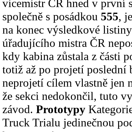
vicemistr ČR hned v první s
společně s posádkou
555
, j
na konec výsledkové listin
úřadujícího mistra ČR nepo
kdy kabina zůstala z části 
totiž až po projetí poslední
neprojetí cílem vlastně jen
že sekci nedokončil, tuto vy
závod.
Prototypy
Kategorie
Truck Trialu jedinečnou po