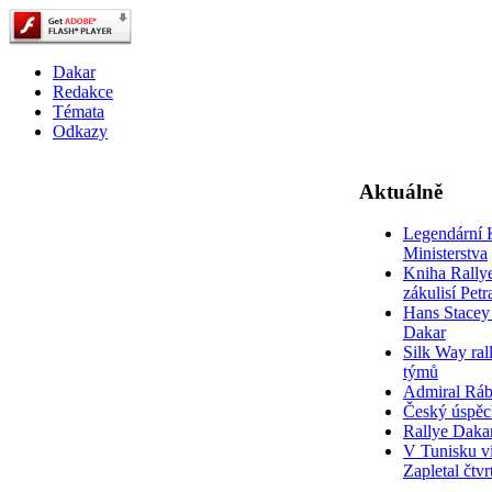
Dakar
Redakce
Témata
Odkazy
Aktuálně
Legendární 
Ministerstva
Kniha Rally
zákulisí Pet
Hans Stacey 
Dakar
Silk Way rall
týmů
Admiral Rá
Český úspěc
Rallye Daka
V Tunisku ví
Zapletal čtvr