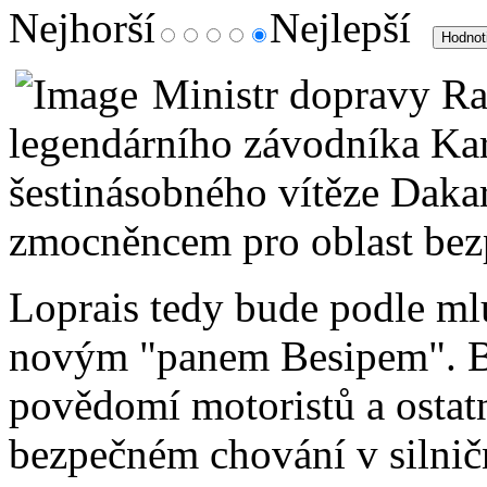
Nejhorší
Nejlepší
Ministr dopravy R
legendárního závodníka Kar
šestinásobného vítěze Daka
zmocněncem pro oblast bezp
Loprais tedy bude podle ml
novým "panem Besipem". B
povědomí motoristů a ostat
bezpečném chování v silni