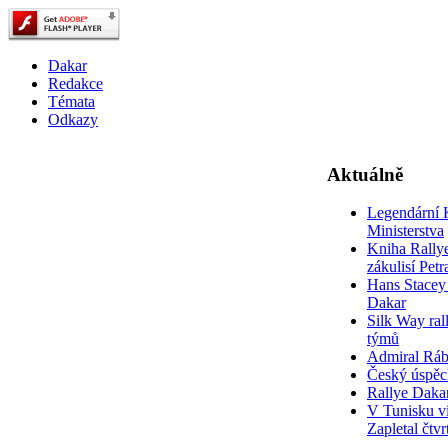
Dakar
Redakce
Témata
Odkazy
Aktuálně
Legendární 
Ministerstva
Kniha Rally
zákulisí Pet
Hans Stacey 
Dakar
Silk Way rall
týmů
Admiral Rá
Český úspěc
Rallye Daka
V Tunisku ví
Zapletal čtvr