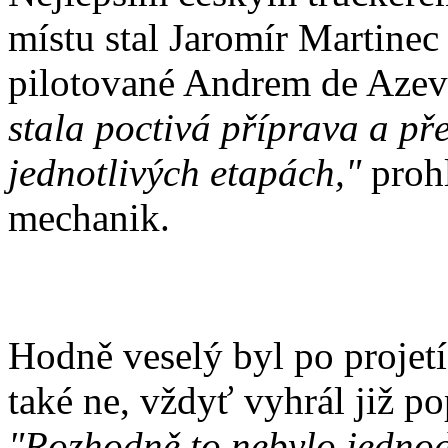
místu stal Jaromír Martinec
pilotované Andrem de Aze
stala poctivá příprava a př
jednotlivých etapách,"
prohl
mechanik.
Hodně veselý byl po projet
také ne, vždyť vyhrál již po
"Rozhodně to nebylo jednod