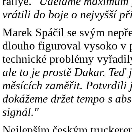
rallye.
"Uděláme maximum pr
vrátili do boje o nejvyšší př
Marek Spáčil se svým nep
dlouho figuroval vysoko v p
technické problémy vyřadil
ale to je prostě Dakar. Teď 
měsících zaměřit. Potvrdili 
dokážeme držet tempo s abso
signál."
Nejlepším českým truckere