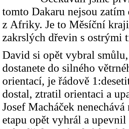
tomto Dakaru nejsou zatím 
z Afriky. Je to Měsíční kraj
zakrslých dřevin s ostrými t
David si opět vybral smůlu
dostanete do silného větrnéh
orientací, je řádově 1:deset
dostal, ztratil orientaci a u
Josef Macháček nenechává 
etapu opět vyhrál a upevnil