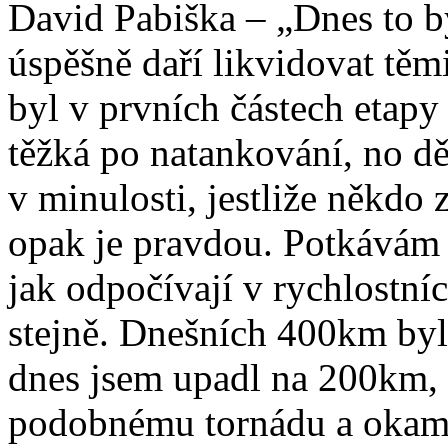
David Pabiška – „Dnes to b
úspěšně daří likvidovat těm
byl v prvních částech etapy
těžká po natankování, no dě
v minulosti, jestliže někdo 
opak je pravdou. Potkávám 
jak odpočívají v rychlostní
stejně. Dnešních 400km byl
dnes jsem upadl na 200km, d
podobnému tornádu a okamžit