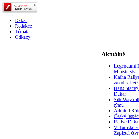
Dakar
Redakce
Témata
Odkazy
Aktuálně
Legendární 
Ministerstva
Kniha Rally
zákulisí Pet
Hans Stacey 
Dakar
Silk Way rall
týmů
Admiral Rá
Český úspěc
Rallye Daka
V Tunisku ví
Zapletal čtvr