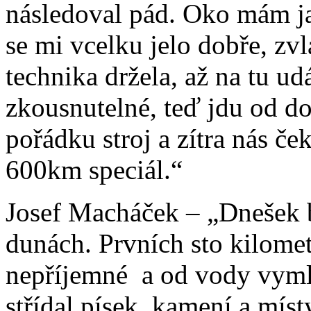
následoval pád. Oko mám j
se mi vcelku jelo dobře, zvl
technika držela, až na tu ud
zkousnutelné, teď jdu od do
pořádku stroj a zítra nás če
600km speciál.“
Josef Macháček – „Dnešek 
dunách. Prvních sto kilomet
nepříjemné a od vody vymle
střídal písek, kamení a mís