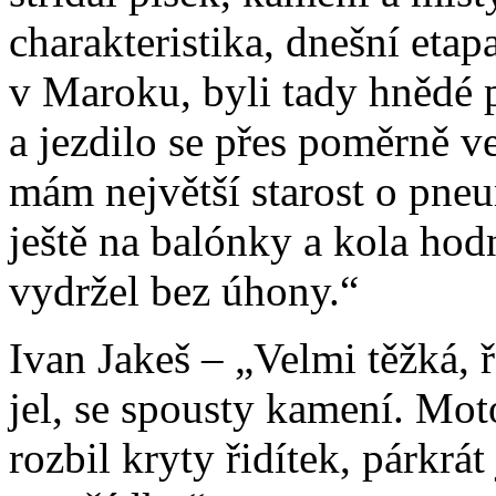
charakteristika, dnešní etapa
v Maroku, byli tady hnědé p
a jezdilo se přes poměrně v
mám největší starost o pneu
ještě na balónky a kola ho
vydržel bez úhony.“
Ivan Jakeš – „Velmi těžká, ř
jel, se spousty kamení. Mot
rozbil kryty řidítek, párkrá