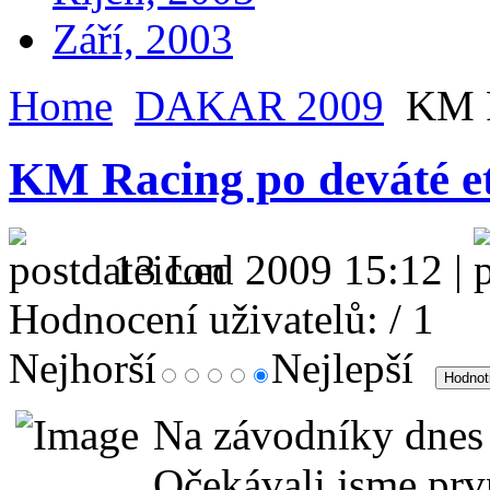
Září, 2003
Home
DAKAR 2009
KM R
KM Racing po deváté e
13 Led 2009 15:12 |
Hodnocení uživatelů:
/ 1
Nejhorší
Nejlepší
Na závodníky dnes 
Očekávali jsme prvn