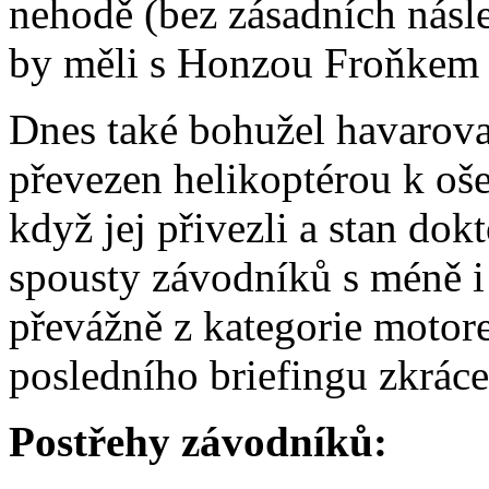
nehodě (bez zásadních násle
by měli s Honzou Froňkem b
Dnes také bohužel havarov
převezen helikoptérou k oše
když jej přivezli a stan dok
spousty závodníků s méně i
převážně z kategorie motorek
posledního briefingu zkrác
Postřehy závodníků: