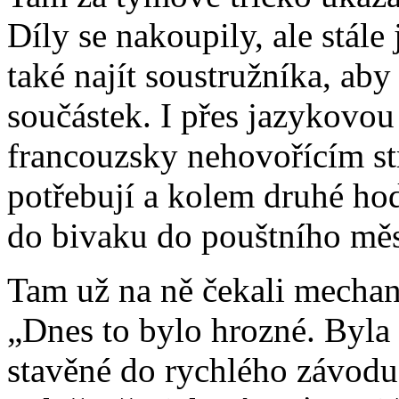
Díly se nakoupily, ale stále
také najít soustružníka, ab
součástek. I přes jazykovou 
francouzsky nehovořícím str
potřebují a kolem druhé hod
do bivaku do pouštního mě
Tam už na ně čekali mechan
„Dnes to bylo hrozné. Byla t
stavěné do rychlého závodu 