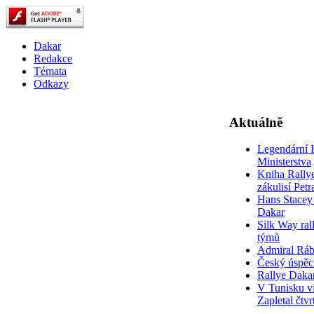
Dakar
Redakce
Témata
Odkazy
Aktuálně
Legendární 
Ministerstva
Kniha Rally
zákulisí Pet
Hans Stacey 
Dakar
Silk Way rall
týmů
Admiral Rá
Český úspěc
Rallye Daka
V Tunisku ví
Zapletal čtvr