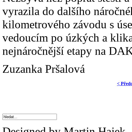
vyrazila do dalšího náročn
kilometrového závodu s úse
vedoucím po úzkých a klika
nejnáročnější etapy na D
Zuzanka Pršalová
< Před
Designed by Martin Hajek.