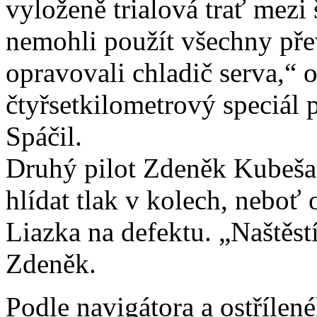
vyloženě trialová trať mezi 
nemohli použít všechny přev
opravovali chladič serva,“
čtyřsetkilometrový speciál
Spáčil.
Druhý pilot Zdeněk Kubeš
hlídat tlak v kolech, neboť 
Liazka na defektu. „Naštěstí
Zdeněk.
Podle navigátora a ostřílen