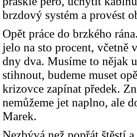
prasklé péro, uchytit kabin
brzdový systém a provést o
Opět práce do brzkého rána
jelo na sto procent, včetně
dny dva. Musíme to nějak ud
stihnout, budeme muset opět
krizovce zapínat předek. Zn
nemůžeme jet naplno, ale do
Marek.
Nezbývá než popřát štěstí a 