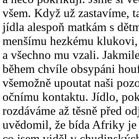
všem. Když už zastavíme, ta
jídla alespoň matkám s dětm
menšímu hezkému klukovi, ta
a všechno mu vzali. Jakmil
během chvíle obsypáni houf
všemožně upoutat naši pozo
očnímu kontaktu. Jídlo, po
rozdáváme až těsně před od
uvědomil, že bída Afriky je
co jsem viděl v chudinských