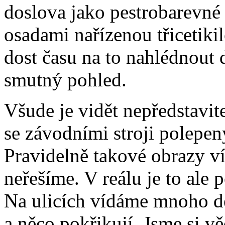
doslova jako pestrobarevné 
osadami nařízenou třicetiki
dost času na to nahlédnout d
smutný pohled.
Všude je vidět nepředstavite
se závodními stroji polepe
Pravidelně takové obrazy víd
neřešíme. V reálu je to ale 
Na ulicích vídáme mnoho dět
a něco pokřikují. Jsme si 