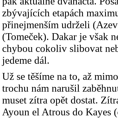
pak aktuálně dvanáctá. Pos
zbývajících etapách maximu
přinejmenším udrželi (Azeve
(Tomeček). Dakar je však n
chybou cokoliv slibovat ne
jedeme dál.
Už se těšíme na to, až mim
trochu nám narušil zaběhnu
muset zítra opět dostat. Zít
Ayoun el Atrous do Kayes 