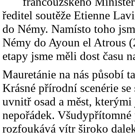
francouzského Ministers
ředitel soutěže Etienne Lav
do Némy. Namísto toho jsme
Némy do Ayoun el Atrous (
etapy jsme měli dost času na
Mauretánie na nás působí ta
Krásné přírodní scenérie se 
uvnitř osad a měst, kterými 
nepořádek. Všudypřítomné p
rozfoukává vítr široko dale