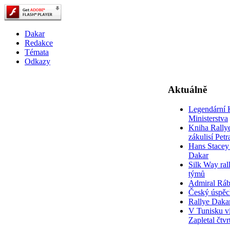
Dakar
Redakce
Témata
Odkazy
Aktuálně
Legendární 
Ministerstva
Kniha Rally
zákulisí Pet
Hans Stacey 
Dakar
Silk Way rall
týmů
Admiral Rá
Český úspěc
Rallye Daka
V Tunisku ví
Zapletal čtvr