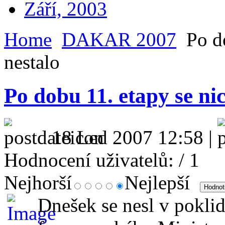
Září, 2003
Home
DAKAR 2007
Po do
nestalo
Po dobu 11. etapy se nic
18 Led 2007 12:58 |
Hodnocení uživatelů:
/ 1
Nejhorší
Nejlepší
Dnešek se nesl v pokl