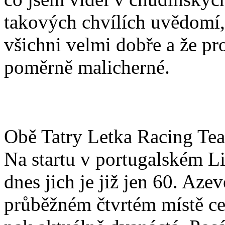
takových chvílích uvědomí
všichni velmi dobře a že pr
poměrně malicherné.
Obě Tatry Letka Racing Team
Na startu v portugalském L
dnes jich je již jen 60. Aze
průběžném čtvrtém místě c