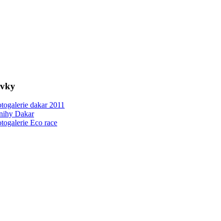
ovky
togalerie dakar 2011
nihy Dakar
togalerie Eco race