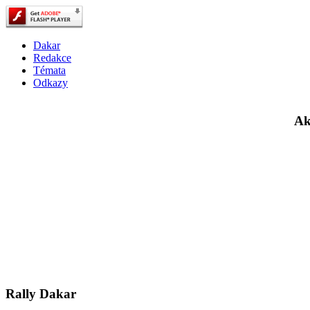
Dakar
Redakce
Témata
Odkazy
Ak
Rally Dakar