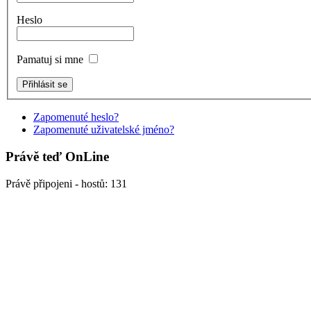
Heslo
Pamatuj si mne
Zapomenuté heslo?
Zapomenuté uživatelské jméno?
Právě teď OnLine
Právě připojeni - hostů: 131