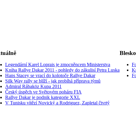
tuálně
Blesk
Legendární Karel Loprais je zmocněncem Ministerstva
Fo
Kniha Rallye Dakar 2011 - pohledy do zákulisí Petra Luska
K
Hans Stacey se vrací do kolotoče Rallye Dakar
Fo
Silk Way rally se blíží - jak probíhá příprava týmů
Admiral Rábaköz Kupa 2011
Český úspěch ve Světovém poháru FIA
Rallye Dakar je podnik kategorie XXL
V Tunisku vítězí Novický a Rodriguez, Zapletal čtvrtý