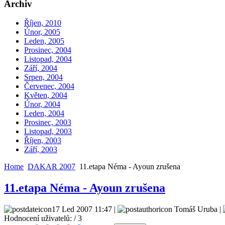
Archiv
Říjen, 2010
Únor, 2005
Leden, 2005
Prosinec, 2004
Listopad, 2004
Září, 2004
Srpen, 2004
Červenec, 2004
Květen, 2004
Únor, 2004
Leden, 2004
Prosinec, 2003
Listopad, 2003
Říjen, 2003
Září, 2003
Home
DAKAR 2007
11.etapa Néma - Ayoun zrušena
11.etapa Néma - Ayoun zrušena
17 Led 2007 11:47 |
Tomáš Uruba |
Hodnocení uživatelů:
/ 3