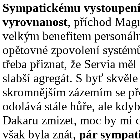
Sympatickému vystoupení 
vyrovnanost
, příchod Mag
velkým benefitem personál
opětovné zpovolení systémů
třeba přiznat, že Servia měl
slabší agregát. S byť skvěle
skromnějším zázemím se př
odolává stále hůře, ale kdy
Dakaru zmizet, moc by mi ch
však byla znát,
pár sympati