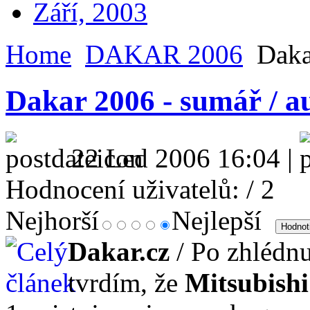
Září, 2003
Home
DAKAR 2006
Dakar
Dakar 2006 - sumář / au
22 Led 2006 16:04 |
Hodnocení uživatelů:
/ 2
Nejhorší
Nejlepší
Dakar.cz
/ Po zhlédnu
tvrdím, že
Mitsubishi