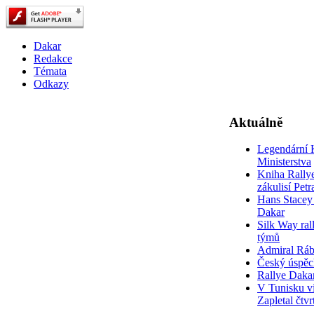
Dakar
Redakce
Témata
Odkazy
Aktuálně
Legendární 
Ministerstva
Kniha Rally
zákulisí Pet
Hans Stacey 
Dakar
Silk Way rall
týmů
Admiral Rá
Český úspěc
Rallye Daka
V Tunisku ví
Zapletal čtvr