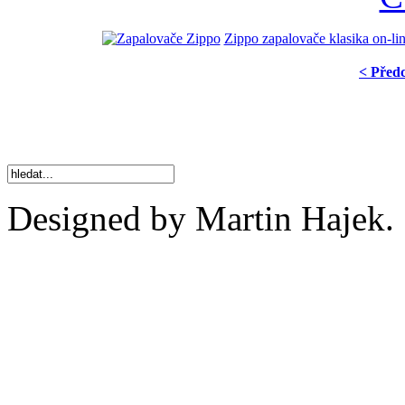
Zippo zapalovače klasika on-li
< Před
Designed by Martin Hajek.