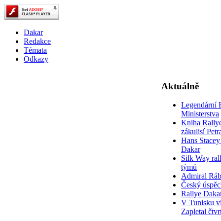
Dakar
Redakce
Témata
Odkazy
Aktuálně
Legendární 
Ministerstva
Kniha Rally
zákulisí Pet
Hans Stacey 
Dakar
Silk Way rall
týmů
Admiral Rá
Český úspěc
Rallye Daka
V Tunisku ví
Zapletal čtvr