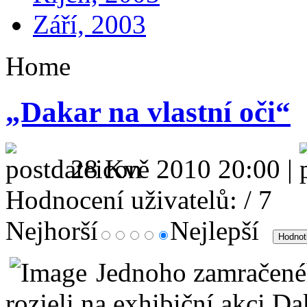
Září, 2003
Home
„Dakar na vlastní oči“
28 Kvě 2010 20:00 |
Hodnocení uživatelů:
/ 7
Nejhorší
Nejlepší
Jednoho zamračenéh
rozjeli na exhibiční akci Da