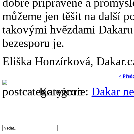
dobře připravené a promyšle
můžeme jen těšit na další p
takovými hvězdami Dakaru 
bezesporu je.
Eliška Honzírková, Dakar.c
< Před
Kategorie:
Dakar n