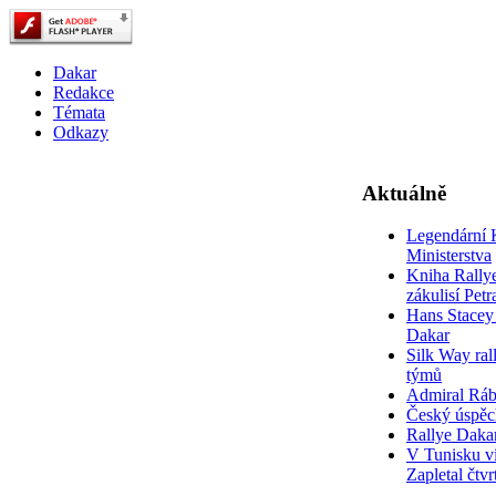
Dakar
Redakce
Témata
Odkazy
Aktuálně
Legendární 
Ministerstva
Kniha Rally
zákulisí Pet
Hans Stacey 
Dakar
Silk Way rall
týmů
Admiral Rá
Český úspěc
Rallye Daka
V Tunisku ví
Zapletal čtvr