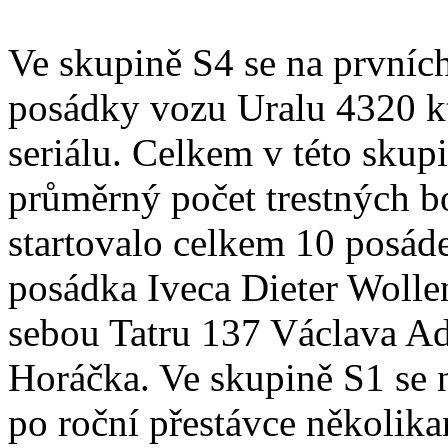
Ve skupině S4 se na prvníc
posádky vozu Uralu 4320 kt
seriálu. Celkem v této skupi
průměrný počet trestných b
startovalo celkem 10 posád
posádka Iveca Dieter Wollen
sebou Tatru 137 Václava A
Horáčka. Ve skupině S1 se n
po roční přestávce několik