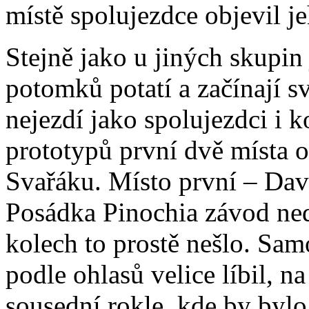
místě spolujezdce objevil j
Stejně jako u jiných skupin j
potomků potatí a začínají 
nejezdí jako spolujezdci i 
prototypů první dvě místa 
Svařáku. Místo první – Dav
Posádka Pinochia závod ned
kolech to prostě nešlo. Sa
podle ohlasů velice líbil, n
sousední rokle, kde by bylo