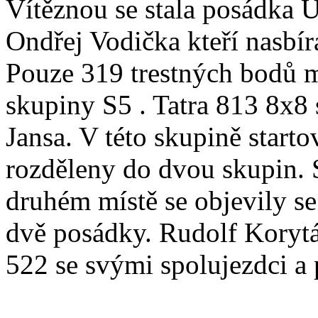
Vítěznou se stala posádka 
Ondřej Vodička kteří nasbír
Pouze 319 trestných bodů m
skupiny S5 . Tatra 813 8x8 
Jansa. V této skupině start
rozděleny do dvou skupin. S
druhém místě se objevily s
dvě posádky. Rudolf Korytář 
522 se svými spolujezdci a