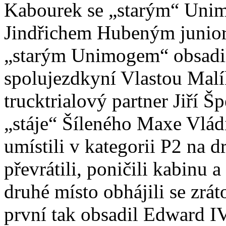
Kabourek se „starým“ Uni
Jindřichem Hubeným junior
„starým Unimogem“ obsadil 
spolujezdkyní Vlastou Malí
trucktrialový partner Jiří Š
„stáje“ Šíleného Maxe Vládi
umístili v kategorii P2 na d
převrátili, poničili kabinu 
druhé místo obhájili se zrá
první tak obsadil Edward I