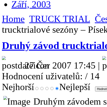
Září, 2003
Home
TRUCK TRIAL
Čes
trucktrialové sezóny – Píse
Druhý závod trucktrial
27 Čer 2007 17:45 |
Hodnocení uživatelů:
/ 14
Nejhorší
Nejlepší
Druhým závodem sez