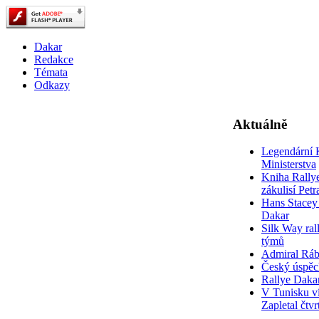
Dakar
Redakce
Témata
Odkazy
Aktuálně
Legendární 
Ministerstva
Kniha Rally
zákulisí Pet
Hans Stacey 
Dakar
Silk Way rall
týmů
Admiral Rá
Český úspěc
Rallye Daka
V Tunisku ví
Zapletal čtvr