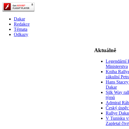
Dakar
Redakce
Témata
Odkazy
Aktuálně
Legendární 
Ministerstva
Kniha Rally
zákulisí Pet
Hans Stacey 
Dakar
Silk Way rall
týmů
Admiral Rá
Český úspěc
Rallye Daka
V Tunisku ví
Zapletal čtvr