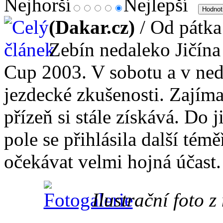
Nejhorší
Nejlepší
(Dakar.cz)
/ Od pátka 
Zebín nedaleko Jičína
Cup 2003. V sobotu a v neděl
jezdecké zkušenosti. Zajíma
přízeň si stále získává. Do 
pole se přihlásila další tém
očekávat velmi hojná účast
Ilustrační foto 