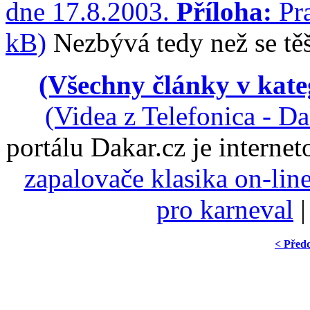
dne 17.8.2003.
Příloha:
Pra
kB)
Nezbývá tedy než se těš
(Všechny články v kate
(Videa z Telefonica - D
portálu Dakar.cz je intern
zapalovače klasika on-lin
pro karneval
< Před