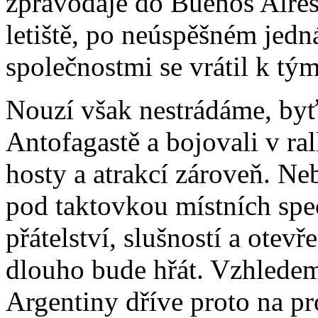
zpravodaje do Buenos Aires
letiště, po neúspěšném jedn
společnostmi se vrátil k tým
Nouzí však nestrádáme, by
Antofagastě a bojovali v rall
hosty a atrakcí zároveň. N
pod taktovkou místních speci
přátelství, slušností a otevř
dlouho bude hřát. Vzhledem
Argentiny dříve proto na pr