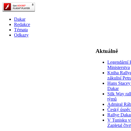
Dakar
Redakce
Témata
Odkazy
Aktuálně
Legendární 
Ministerstva
Kniha Rally
zákulisí Pet
Hans Stacey 
Dakar
Silk Way rall
týmů
Admiral Rá
Český úspěc
Rallye Daka
V Tunisku ví
Zapletal čtvr