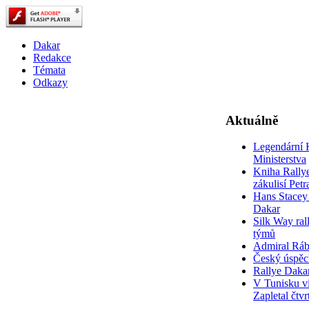
Dakar
Redakce
Témata
Odkazy
Aktuálně
Legendární 
Ministerstva
Kniha Rally
zákulisí Pet
Hans Stacey 
Dakar
Silk Way rall
týmů
Admiral Rá
Český úspěc
Rallye Daka
V Tunisku ví
Zapletal čtvr