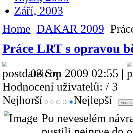
Září, 2003
Home
DAKAR 2009
Práce
Práce LRT s opravou b
03 Srp 2009 02:55 |
Hodnocení uživatelů:
/ 3
Nejhorší
Nejlepší
Po neveselém návra
pustili nejprve do 