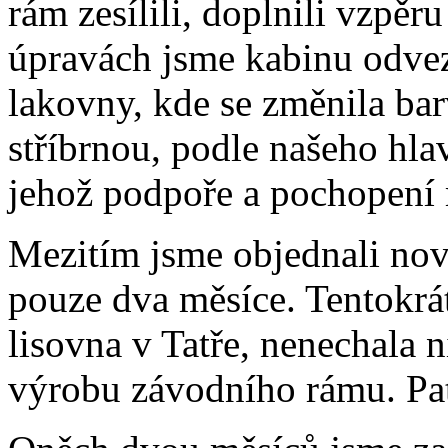
rám zesílili, doplnili vzpěr
úpravách jsme kabinu odve
lakovny, kde se změnila ba
stříbrnou, podle našeho hla
jehož podpoře a pochopení
Mezitím jsme objednali nov
pouze dva měsíce. Tentokrát
lisovna v Tatře, nenechala n
výrobu závodního rámu. Pat