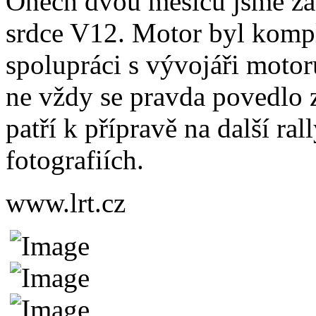
Oněch dvou měsíců jsme zas
srdce V12. Motor byl kompl
spolupráci s vývojáři motor
ne vždy se pravda povedlo zl
patří k přípravě na další ra
fotografiích.
www.lrt.cz