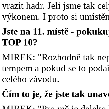
vrazit hadr. Jeli jsme tak 
výkonem. I proto si umístěn
Jste na 11. místě - pokuk
TOP 10?
MIREK: "Rozhodně tak nep
tempem a pokud se to podaří.
celého závodu.
Čím to je, že jste tak una
MIREK: "Pro mě je daleko h