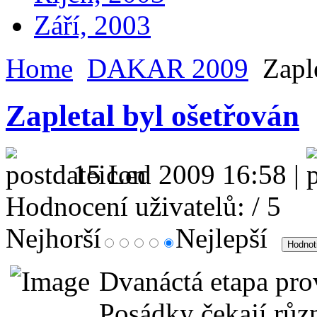
Září, 2003
Home
DAKAR 2009
Zaple
Zapletal byl ošetřován
15 Led 2009 16:58 |
Hodnocení uživatelů:
/ 5
Nejhorší
Nejlepší
Dvanáctá etapa pro
Posádky čekají růz