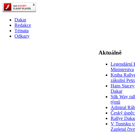
Dakar
Redakce
Témata
Odkazy
Aktuálně
Legendární 
Ministerstva
Kniha Rally
zákulisí Pet
Hans Stacey 
Dakar
Silk Way rall
týmů
Admiral Rá
Český úspěc
Rallye Daka
V Tunisku ví
Zapletal čtvr