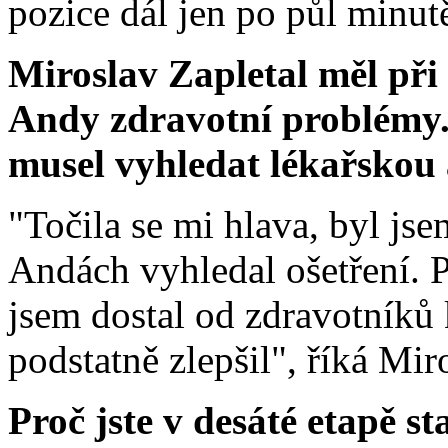
pozice dál jen po půl minutě
Miroslav Zapletal měl př
Andy zdravotní problémy.
musel vyhledat lékařskou a
"Točila se mi hlava, byl js
Andách vyhledal ošetření. P
jsem dostal od zdravotníků
podstatně zlepšil", říká Mir
Proč jste v desáté etapě st