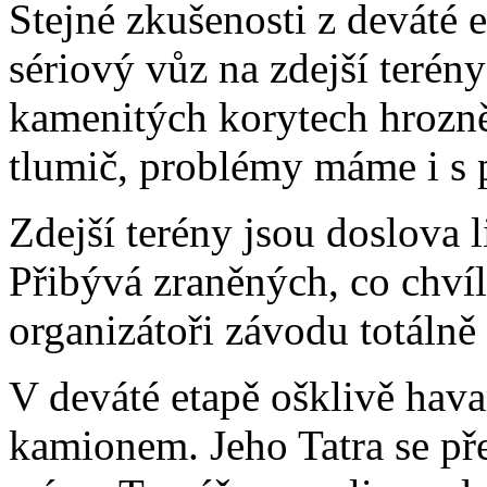
Stejné zkušenosti z deváté e
sériový vůz na zdejší terény
kamenitých korytech hrozně
tlumič, problémy máme i s p
Zdejší terény jsou doslova l
Přibývá zraněných, co chví
organizátoři závodu totáln
V deváté etapě ošklivě hav
kamionem. Jeho Tatra se přev