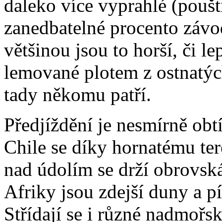
daleko více vyprahlé (poušt
zanedbatelné procento závo
většinou jsou to horší, či le
lemované plotem z ostnatýc
tady někomu patří.
Předjíždění je nesmírně obt
Chile se díky hornatému ter
nad údolím se drží obrovsk
Afriky jsou zdejší duny a pí
Střídají se i různé nadmořs