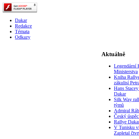
Dakar
Redakce
Témata
Odkazy
Aktuálně
Legendární 
Ministerstva
Kniha Rally
zákulisí Pet
Hans Stacey 
Dakar
Silk Way rall
týmů
Admiral Rá
Český úspěc
Rallye Daka
V Tunisku ví
Zapletal čtvr