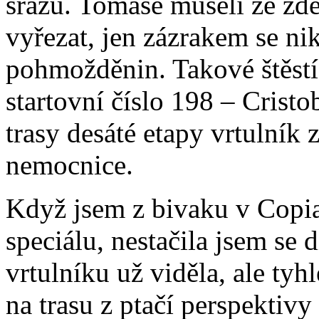
srázu. Tomáše museli ze z
vyřezat, jen zázrakem se ni
pohmožděnin. Takové štěstí
startovní číslo 198 – Cristo
trasy desáté etapy vrtulník 
nemocnice.
Když jsem z bivaku v Copia
speciálu, nestačila jsem se 
vrtulníku už viděla, ale tyh
na trasu z ptačí perspektivy