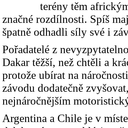
terény těm africkým
značné rozdílnosti. Spíš maj
špatně odhadli síly své i z
Pořadatelé z nevyzpytatelnos
Dakar těžší, než chtěli a kr
protože ubírat na náročnosti
závodu dodatečně zvyšovat,
nejnáročnějším motoristic
Argentina a Chile je v míste