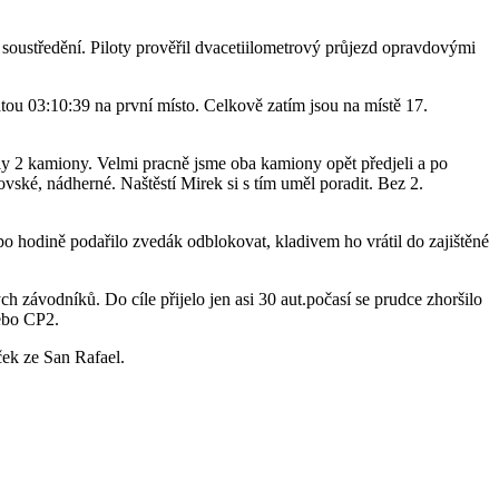
soustředění. Piloty prověřil dvacetiilometrový průjezd opravdovými
tou 03:10:39 na první místo. Celkově zatím jsou na místě 17.
ely 2 kamiony. Velmi pracně jsme oba kamiony opět předjeli a po
vské, nádherné. Naštěstí Mirek si s tím uměl poradit. Bez 2.
o hodině podařilo zvedák odblokovat, kladivem ho vrátil do zajištěné
 závodníků. Do cíle přijelo jen asi 30 aut.počasí se prudce zhoršilo
nebo CP2.
ek ze San Rafael.