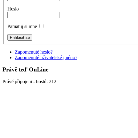
Heslo
Pamatuj si mne
Zapomenuté heslo?
Zapomenuté uživatelské jméno?
Právě teď OnLine
Právě připojeni - hostů: 212