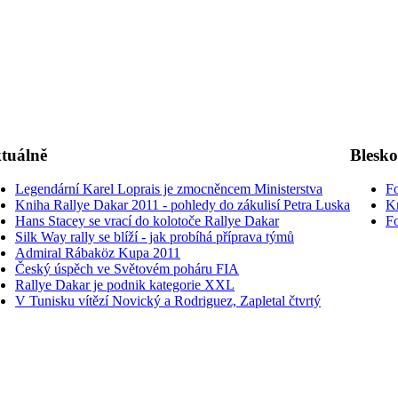
tuálně
Blesk
Legendární Karel Loprais je zmocněncem Ministerstva
Fo
Kniha Rallye Dakar 2011 - pohledy do zákulisí Petra Luska
K
Hans Stacey se vrací do kolotoče Rallye Dakar
Fo
Silk Way rally se blíží - jak probíhá příprava týmů
Admiral Rábaköz Kupa 2011
Český úspěch ve Světovém poháru FIA
Rallye Dakar je podnik kategorie XXL
V Tunisku vítězí Novický a Rodriguez, Zapletal čtvrtý