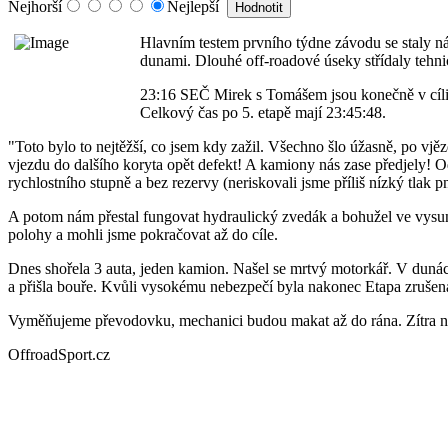
Nejhorší
Nejlepší
Hlavním testem prvního týdne závodu se staly ná
dunami. Dlouhé off-roadové úseky střídaly tehnic
23:16 SEČ Mirek s Tomášem jsou konečně v cíli d
Celkový čas po 5. etapě mají 23:45:48.
"Toto bylo to nejtěžší, co jsem kdy zažil. Všechno šlo úžasně, po vj
vjezdu do dalšího koryta opět defekt! A kamiony nás zase předjely! O
rychlostního stupně a bez rezervy (neriskovali jsme příliš nízký tlak
A potom nám přestal fungovat hydraulický zvedák a bohužel ve vysunu
polohy a mohli jsme pokračovat až do cíle.
Dnes shořela 3 auta, jeden kamion. Našel se mrtvý motorkář. V dunách
a přišla bouře. Kvůli vysokému nebezpečí byla nakonec Etapa zrušena.
Vyměňujeme převodovku, mechanici budou makat až do rána. Zítra nás
OffroadSport.cz