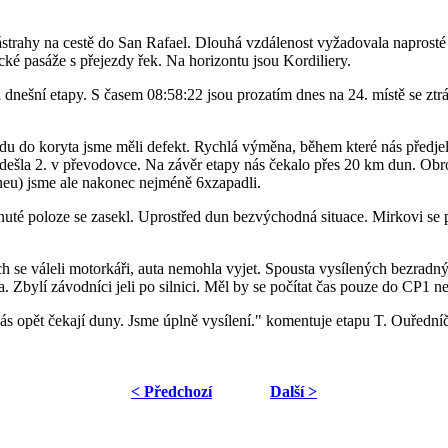
strahy na cestě do San Rafael. Dlouhá vzdálenost vyžadovala naprosté 
ké pasáže s přejezdy řek. Na horizontu jsou Kordiliery.
nešní etapy. S časem 08:58:22 jsou prozatím dnes na 24. místě se ztrá
ězdu do koryta jsme měli defekt. Rychlá výměna, během které nás předj
dešla 2. v převodovce. Na závěr etapy nás čekalo přes 20 km dun. Obro
 pneu) jsme ale nakonec nejméně 6xzapadli.
té poloze se zasekl. Uprostřed dun bezvýchodná situace. Mirkovi se p
 se váleli motorkáři, auta nemohla vyjet. Spousta vysílených bezradných
 Zbylí závodníci jeli po silnici. Měl by se počítat čas pouze do CP1 
 opět čekají duny. Jsme úplně vysílení." komentuje etapu T. Ouředníč
< Předchozí
Další >