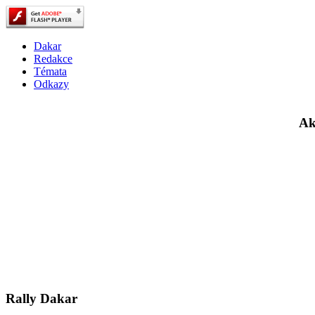
Dakar
Redakce
Témata
Odkazy
Ak
Rally Dakar