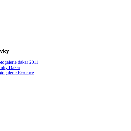
ovky
togalerie dakar 2011
nihy Dakar
togalerie Eco race