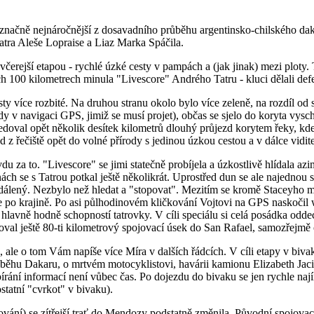
noznačně nejnáročnější z dosavadního průběhu argentinsko-chilského da
atra Aleše Lopraise a Liaz Marka Spáčila.
erejší etapou - rychlé úzké cesty v pampách a (jak jinak) mezi ploty. 
ích 100 kilometrech minula "Livescore" Andrého Tatru - kluci dělali de
esty více rozbité. Na druhou stranu okolo bylo více zeleně, na rozdíl od
 navigaci GPS, jimiž se musí projet), občas se sjelo do koryta vyschl
doval opět několik desítek kilometrů dlouhý průjezd korytem řeky, kde 
d z řečiště opět do volné přírody s jedinou úzkou cestou a v dálce vidit
du za to. "Livescore" se jimi statečně probíjela a úzkostlivě hlídala 
 se s Tatrou potkal ještě několikrát. Uprostřed dun se ale najednou sto
dálený. Nezbylo než hledat a "stopovat". Mezitím se kromě Staceyho 
se po krajině. Po asi půlhodinovém kličkování Vojtovi na GPS naskočil w
lavně hodně schopností tatrovky. V cíli speciálu si celá posádka oddech
val ještě 80-ti kilometrový spojovací úsek do San Rafael, samozřejmě
, ale o tom Vám napíše více Míra v dalších řádcích. V cíli etapy v biv
ěhu Dakaru, o mrtvém motocyklistovi, havárii kamionu Elizabeth Jacin
bírání informací není vůbec čas. Po dojezdu do bivaku se jen rychle n
statní "cvrkot" v bivaku).
ování) se zítřejší trať do Mendozy podstatně změnila. Původní spojovac