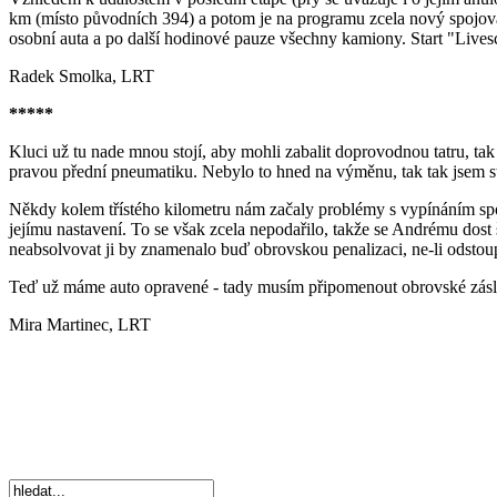
km (místo původních 394) a potom je na programu zcela nový spojovac
osobní auta a po další hodinové pauze všechny kamiony. Start "Lives
Radek Smolka, LRT
*****
Kluci už tu nade mnou stojí, aby mohli zabalit doprovodnou tatru, tak 
pravou přední pneumatiku. Nebylo to hned na výměnu, tak tak jsem st
Někdy kolem třístého kilometru nám začaly problémy s vypínáním spojk
jejímu nastavení. To se však zcela nepodařilo, takže se Andrému dos
neabsolvovat ji by znamenalo buď obrovskou penalizaci, ne-li odstoup
Teď už máme auto opravené - tady musím připomenout obrovské zásl
Mira Martinec, LRT