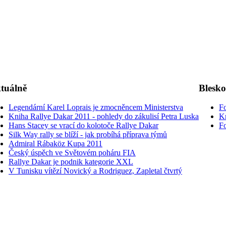
tuálně
Blesk
Legendární Karel Loprais je zmocněncem Ministerstva
Fo
Kniha Rallye Dakar 2011 - pohledy do zákulisí Petra Luska
K
Hans Stacey se vrací do kolotoče Rallye Dakar
Fo
Silk Way rally se blíží - jak probíhá příprava týmů
Admiral Rábaköz Kupa 2011
Český úspěch ve Světovém poháru FIA
Rallye Dakar je podnik kategorie XXL
V Tunisku vítězí Novický a Rodriguez, Zapletal čtvrtý