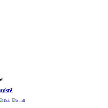
tě
místě
|