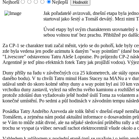
Nejhorší
Nejlepší
Jak pořadatelé avizovali, dnešní etapa byla jed
startoval jako šestý a Tomáš devátý. Mezi nimi T
Úvod etapy byl svým charakterem srovnatelný s vč
sebou volnou trať bez prachu. Přibližně po dalš
Za CP-1 se charakter trati začal měnit, vjelo se do pohoří, kde byly c
zde byla vedena jen podle azimutu k daným "way pointům" (dané body v
"Livescore" odstavenou Tatru Aleše Lopraise. Po průjezdu CP-2 násle
Argentině je teď plno efektních fotek Tatry jak projíždí vodou). Výjez
Duny přišly na řadu v závěrečných cca 25 kilometrech, ale stály oprav
daného bodu). V tu chvíli Tatru minul Hans Stacey na MANu a v dunách
udával směr do skoro kolmé stěny duny a way point byl asi 10 km vz
vrcholku duny zastavil, vylezl na střechu svého kamionu a rozhlížel 
protože zdolání dun vyžadovalo ještě hodně úsilí Toma za volantem a h
konečné umístění. Po sedmi a půl hodinách v závodním tempu následo
Posádka Tatry Andrého Azeveda ale tolik štěstí v dnešní etapě neměla
Tomášem, a zejména nám podal aktuální informace o dosavadním průb
se Vám to může zdát divné, ale na nějaké sledování průběhu rally a s
trochu se vyspat (a vůbec nevadí rachot elektrocentrál všude okolo a o
Vzhledem k událostem v poslední etapě (prý se uvažuje i o jejím anul