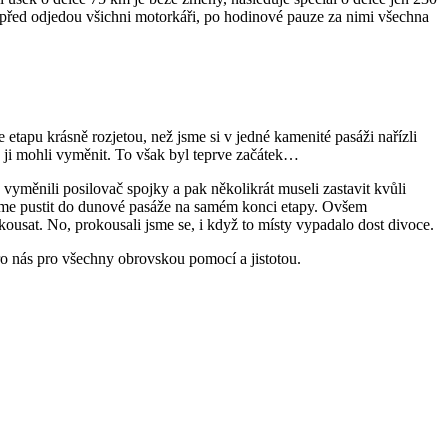
apřed odjedou všichni motorkáři, po hodinové pauze za nimi všechna
 etapu krásně rozjetou, než jsme si v jedné kamenité pasáži nařízli
e ji mohli vyměnit. To však byl teprve začátek…
yměnili posilovač spojky a pak několikrát museli zastavit kvůli
 máme pustit do dunové pasáže na samém konci etapy. Ovšem
ousat. No, prokousali jsme se, i když to místy vypadalo dost divoce.
 nás pro všechny obrovskou pomocí a jistotou.