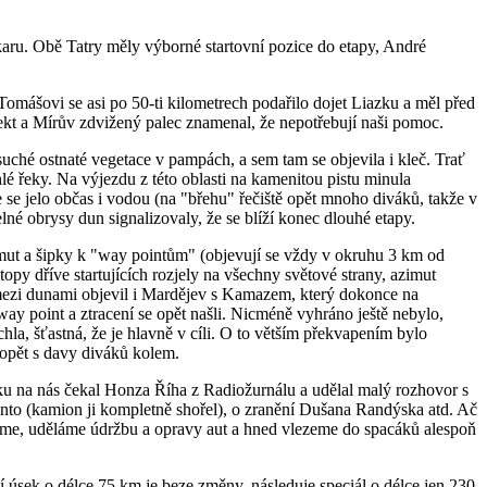
karu. Obě Tatry měly výborné startovní pozice do etapy, André
Tomášovi se asi po 50-ti kilometrech podařilo dojet Liazku a měl před
fekt a Mírův zdvižený palec znamenal, že nepotřebují naši pomoc.
 suché ostnaté vegetace v pampách, a sem tam se objevila i kleč. Trať
é řeky. Na výjezdu z této oblasti na kamenitou pistu minula
se jelo občas i vodou (na "břehu" řečiště opět mnoho diváků, takže v
elné obrysy dun signalizovaly, že se blíží konec dlouhé etapy.
azimut a šipky k "way pointům" (objevují se vždy v okruhu 3 km od
py dříve startujících rozjely na všechny světové strany, azimut
mezi dunami objevil i Mardějev s Kamazem, který dokonce na
ay point a ztracení se opět našli. Nicméně vyhráno ještě nebylo,
la, šťastná, že je hlavně v cíli. O to větším překvapením bylo
 opět s davy diváků kolem.
aku na nás čekal Honza Říha z Radiožurnálu a udělal malý rozhovor s
to (kamion ji kompletně shořel), o zranění Dušana Randýska atd. Ač
ajíme, uděláme údržbu a opravy aut a hned vlezeme do spacáků alespoň
í úsek o délce 75 km je beze změny, následuje speciál o délce jen 230