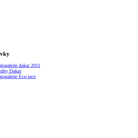
ovky
togalerie dakar 2011
nihy Dakar
togalerie Eco race