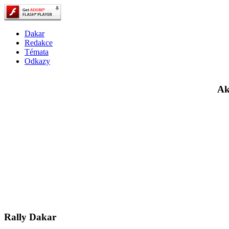
Dakar
Redakce
Témata
Odkazy
Ak
Rally Dakar