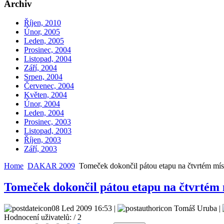
Archiv
Říjen, 2010
Únor, 2005
Leden, 2005
Prosinec, 2004
Listopad, 2004
Září, 2004
Srpen, 2004
Červenec, 2004
Květen, 2004
Únor, 2004
Leden, 2004
Prosinec, 2003
Listopad, 2003
Říjen, 2003
Září, 2003
Home
DAKAR 2009
Tomeček dokončil pátou etapu na čtvrtém mís
Tomeček dokončil pátou etapu na čtvrtém 
08 Led 2009 16:53 |
Tomáš Uruba |
Hodnocení uživatelů:
/ 2