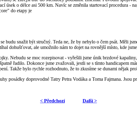
í úsek o délce asi 500 km. Navíc se změnila startovací procedura - n
core" do etapy je
se budu snažit být stručný. Teda ne, že by nebylo o čem psát. Měli jsme
íhal dohušťovat, ale umožnilo nám to dojet na rovnější místo, kde jsm
y. Nebudu se moc rozepisovat - vyřešili jsme únik brzdové kapaliny, v
t špatně řadilo. Dokonce jsme zvažovali, jestli se s tímto handicapem
ení. Takže bylo rychle rozhodnuto, že to zkusíme se dunami nějak prok
uhy posádky doprovodné Tatry Petra Vodáka a Toma Fajmana. Jsou pro
< Předchozí
Další >