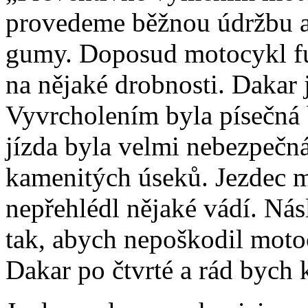
provedeme běžnou údržbu a f
gumy. Doposud motocykl fu
na nějaké drobnosti. Dakar j
Vyvrcholením byla písečná 
jízda byla velmi nebezpečn
kamenitých úseků. Jezdec m
nepřehlédl nějaké vádí. Ná
tak, abych nepoškodil motoc
Dakar po čtvrté a rád bych 