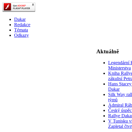
Dakar
Redakce
Témata
Odkazy
Aktuálně
Legendární 
Ministerstva
Kniha Rally
zákulisí Pet
Hans Stacey 
Dakar
Silk Way rall
týmů
Admiral Rá
Český úspěc
Rallye Daka
V Tunisku ví
Zapletal čtvr