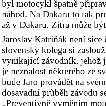
byl motocykl špatně připrav
náhod. Na Dakaru to tak pros
až v Dakaru. Zítra může být
Jaroslav Katriňák není sice 
slovenský kolega si zaslouží
vynikající závodník, jehož 
je neznalost některého ze s
bude Jaro provádět na svém
dosavadní průběh závodu se 
„Preventivně vyměním moto