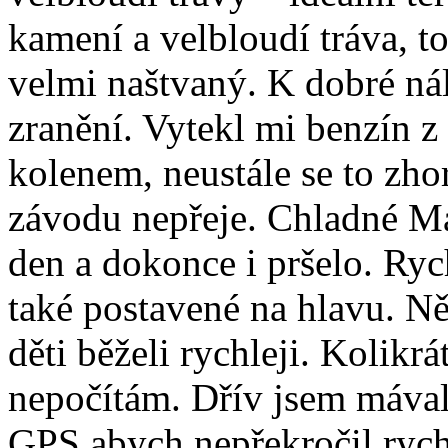
kamení a velbloudí tráva, t
velmi naštvaný. K dobré ná
zranění. Vytekl mi benzín z
kolenem, neustále se to zhor
závodu nepřeje. Chladné Mar
den a dokonce i pršelo. Ryc
také postavené na hlavu. Ně
děti běželi rychleji. Kolikr
nepočítám. Dřív jsem mával 
GPS abych nepřekročil rych