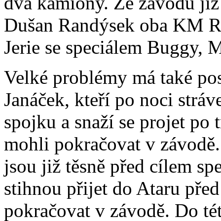
dva kamiony. Ze závodu již
Dušan Randýsek oba KM Rac
Jerie se speciálem Buggy, 
Velké problémy má také pos
Janáček, kteří po noci stráv
spojku a snaží se projet po
mohli pokračovat v závodě.
jsou již těsně před cílem s
stihnou přijet do Ataru př
pokračovat v závodě. Do tét