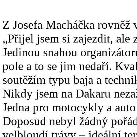
Z Josefa Macháčka rovněž v
„Přijel jsem si zajezdit, al
Jedinou snahou organizátor
pole a to se jim nedaří. Kv
soutěžím typu baja a techni
Nikdy jsem na Dakaru nezaži
Jedna pro motocykly a auto
Doposud nebyl žádný pořádn
velbloudí trávy – ideální t