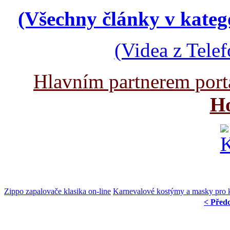
(Všechny články v kateg
(Videa z Tele
Hlavním partnerem port
Ho
Zippo zapalovače klasika on-line
Karnevalové kostýmy a masky pro 
< Před