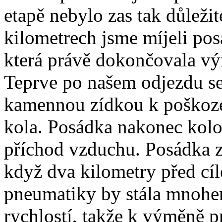
etapě nebylo zas tak důleži
kilometrech jsme míjeli po
která právě dokončovala v
Teprve po našem odjezdu se
kamennou zídkou k poškoze
kola. Posádka nakonec kolo
příchod vzduchu. Posádka z
když dva kilometry před cí
pneumatiky by stála mnohem
rychlostí, takže k výměně p