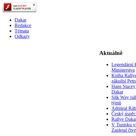
Dakar
Redakce
Témata
Odkazy
Aktuálně
Legendární 
Ministerstva
Kniha Rally
zákulisí Pet
Hans Stacey 
Dakar
Silk Way rall
týmů
Admiral Rá
Český úspěc
Rallye Daka
V Tunisku ví
Zapletal čtvr