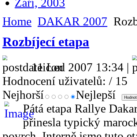
Září, 2003
Home
DAKAR 2007
Rozbí
Rozbíjecí etapa
11 Led 2007 13:34 |
Hodnocení uživatelů:
/ 15
Nejhorší
Nejlepší
Pátá etapa Rallye Daka
přinesla typický maroc
povrch. Interně jsme tuto e