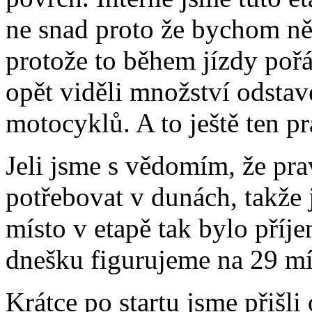
ne snad proto že bychom něc
protože to během jízdy pořá
opět viděli množství odsta
motocyklů. A to ještě ten p
Jeli jsme s vědomím, že pr
potřebovat v dunách, takže j
místo v etapě tak bylo pří
dnešku figurujeme na 29 mí
Krátce po startu jsme přišli