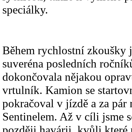
speciálky.
Během rychlostní zkoušky j
suveréna posledních ročník
dokončovala nějakou opravu
vrtulník. Kamion se startov
pokračoval v jízdě a za pár 
Sentinelem. Až v cíli jsme s
později havárii, kvůli kter