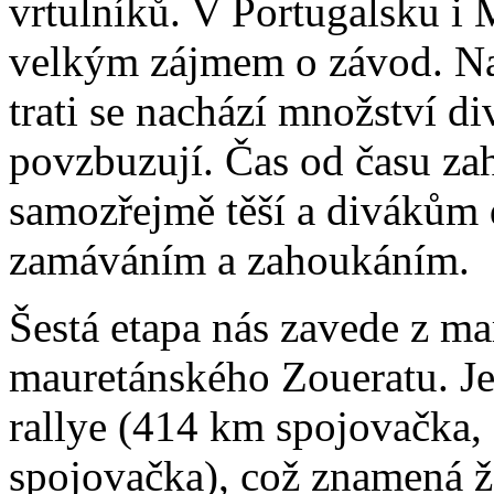
vrtulníků. V Portugalsku i 
velkým zájmem o závod. Na
trati se nachází množství d
povzbuzují. Čas od času zah
samozřejmě těší a divákům
zamáváním a zahoukáním.
Šestá etapa nás zavede z m
mauretánského Zoueratu. Je 
rallye (414 km spojovačka,
spojovačka), což znamená ž