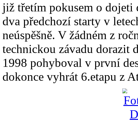
již třetím pokusem o dojeti
dva předchozí starty v lete
neúspěšně. V žádném z ročn
technickou závadu dorazit d
1998 pohyboval v první des
dokonce vyhrát 6.etapu z At