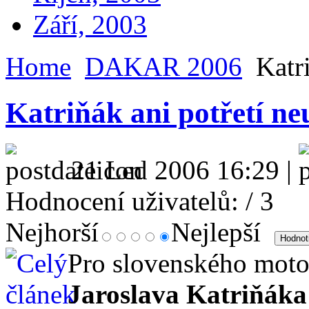
Září, 2003
Home
DAKAR 2006
Katri
Katriňák ani potřetí neu
21 Led 2006 16:29 |
Hodnocení uživatelů:
/ 3
Nejhorší
Nejlepší
Pro slovenského moto
Jaroslava Katriňák