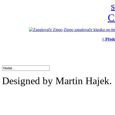
Zippo zapalovače klasika on-li
< Před
Designed by Martin Hajek.