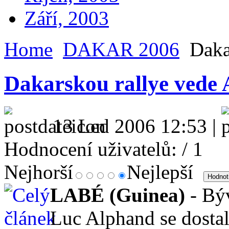
Září, 2003
Home
DAKAR 2006
Daka
Dakarskou rallye vede
13 Led 2006 12:53 |
Hodnocení uživatelů:
/ 1
Nejhorší
Nejlepší
LABÉ (Guinea)
- Býv
Luc Alphand se dostal