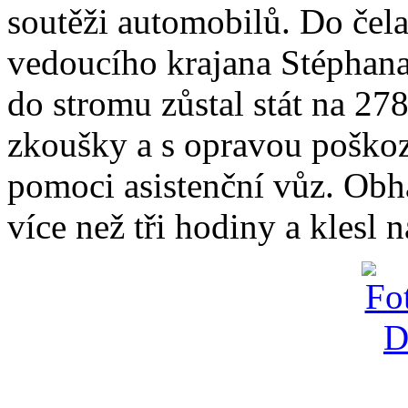
soutěži automobilů. Do čel
vedoucího krajana Stéphana
do stromu zůstal stát na 278
zkoušky a s opravou poško
pomoci asistenční vůz. Obhá
více než tři hodiny a klesl n