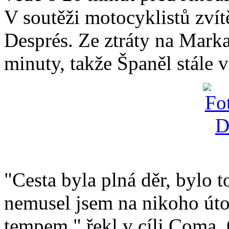
V soutěži motocyklistů zvít
Després. Ze ztráty na Mark
minuty, takže Španěl stále 
"Cesta byla plná děr, bylo 
nemusel jsem na nikoho úto
tempem," řekl v cíli Coma.