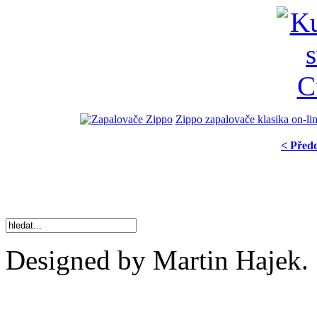
Zippo zapalovače klasika on-li
< Před
Designed by Martin Hajek.