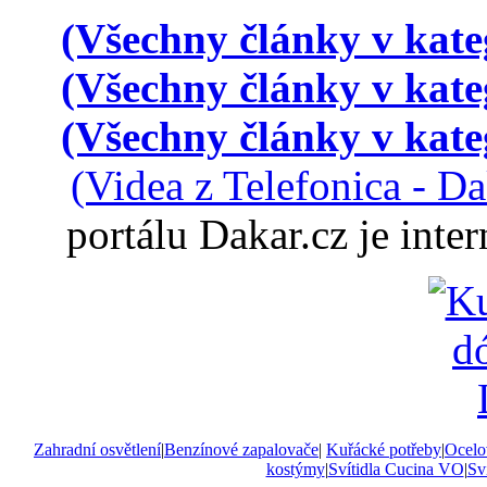
(Všechny články v kate
(Všechny články v kate
(Všechny články v kate
(Videa z Telefonica - D
portálu Dakar.cz je int
Zahradní osvětlení
|
Benzínové zapalovače
|
Kuřácké potřeby
|
Ocelo
kostýmy
|
Svítidla Cucina VO
|
Sví