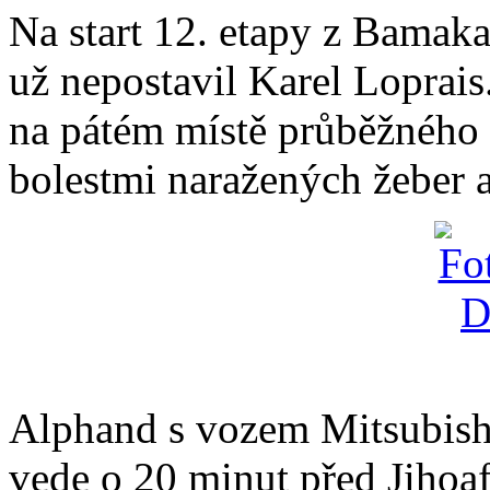
Na start 12. etapy z Bamak
už nepostavil Karel Loprais
na pátém místě průběžného p
bolestmi naražených žeber a
Alphand s vozem Mitsubishi
vede o 20 minut před Jihoa