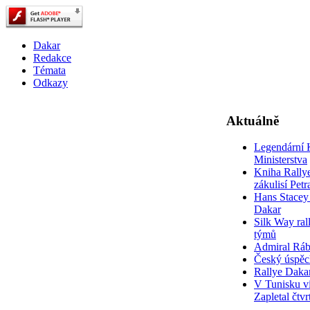
Dakar
Redakce
Témata
Odkazy
Aktuálně
Legendární 
Ministerstva
Kniha Rally
zákulisí Pet
Hans Stacey 
Dakar
Silk Way rall
týmů
Admiral Rá
Český úspěc
Rallye Daka
V Tunisku ví
Zapletal čtvr