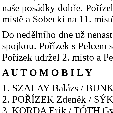
naše posádky dobře. Pořízek 
místě a Sobecki na 11. míst
Do nedělního dne už nenast
spojkou. Pořízek s Pelcem s
Pořízek udržel 2. místo a Pe
A U T O M O B I L Y
1. SZALAY Balázs / BUNK
2. POŘÍZEK Zdeněk / SÝ
3. KORDA Erik / TÓTH G