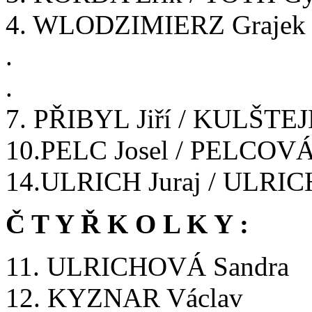
4. WLODZIMIERZ Grajek
.
.
7. PŘIBYL Jiří / KULŠTEJN
10.PELC Josel / PELCOVÁ
14.ULRICH Juraj / ULRI
Č T Y Ř K O L K Y :
11. ULRICHOVÁ Sandra
12. KYZNAR Václav