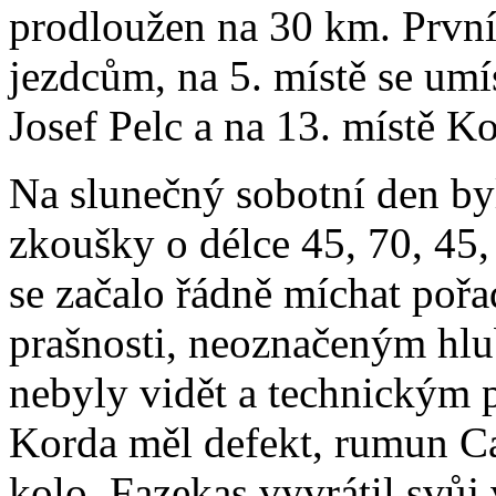
prodloužen na 30 km. První 
jezdcům, na 5. místě se umí
Josef Pelc a na 13. místě K
Na slunečný sobotní den byl
zkoušky o délce 45, 70, 45,
se začalo řádně míchat pořad
prašnosti, neoznačeným hlu
nebyly vidět a technickým
Korda měl defekt, rumun Ca
kolo. Fazekas vyvrátil svůj 