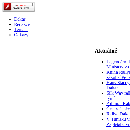
Dakar
Redakce
Témata
Odkazy
Aktuálně
Legendární 
Ministerstva
Kniha Rally
zákulisí Pet
Hans Stacey 
Dakar
Silk Way rall
týmů
Admiral Rá
Český úspěc
Rallye Daka
V Tunisku ví
Zapletal čtvr