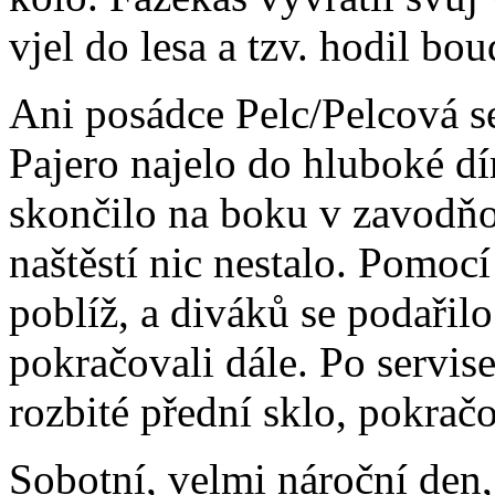
vjel do lesa a tzv. hodil bou
Ani posádce Pelc/Pelcová s
Pajero najelo do hluboké dír
skončilo na boku v zavodňo
naštěstí nic nestalo. Pomocí
poblíž, a diváků se podařil
pokračovali dále. Po servis
rozbité přední sklo, pokrač
Sobotní, velmi nároční den,