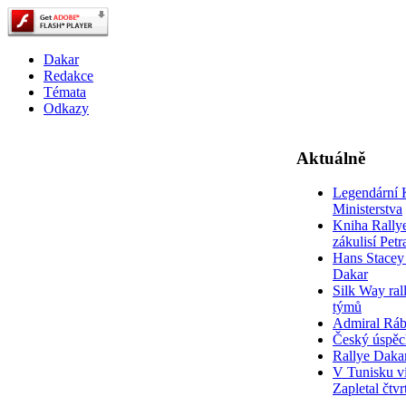
Dakar
Redakce
Témata
Odkazy
Aktuálně
Legendární 
Ministerstva
Kniha Rally
zákulisí Pet
Hans Stacey 
Dakar
Silk Way rall
týmů
Admiral Rá
Český úspěc
Rallye Daka
V Tunisku ví
Zapletal čtvr