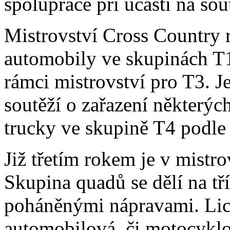
spolupráce při účasti na sout
Mistrovství Cross Country r
automobily ve skupinách T1
rámci mistrovství pro T3. 
soutěží o zařazení některý
trucky ve skupině T4 podle
Již třetím rokem je v mistro
Skupina quadů se dělí na tř
poháněnými nápravami. Lic
automobilová, či motocyklo