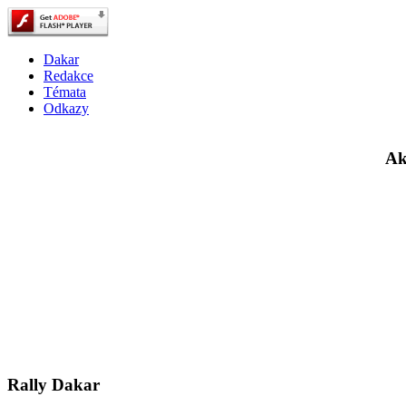
Dakar
Redakce
Témata
Odkazy
Ak
Rally Dakar