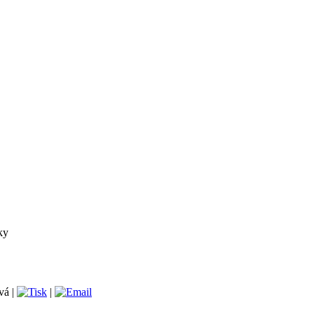
ky
vá |
|