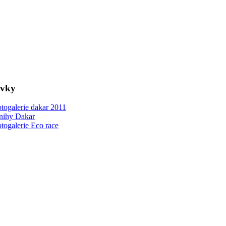
ovky
togalerie dakar 2011
nihy Dakar
togalerie Eco race