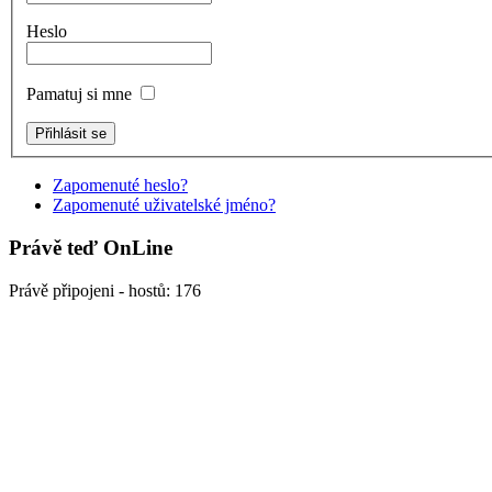
Heslo
Pamatuj si mne
Zapomenuté heslo?
Zapomenuté uživatelské jméno?
Právě teď OnLine
Právě připojeni - hostů: 176