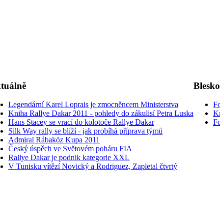
tuálně
Blesk
Legendární Karel Loprais je zmocněncem Ministerstva
Fo
Kniha Rallye Dakar 2011 - pohledy do zákulisí Petra Luska
K
Hans Stacey se vrací do kolotoče Rallye Dakar
Fo
Silk Way rally se blíží - jak probíhá příprava týmů
Admiral Rábaköz Kupa 2011
Český úspěch ve Světovém poháru FIA
Rallye Dakar je podnik kategorie XXL
V Tunisku vítězí Novický a Rodriguez, Zapletal čtvrtý