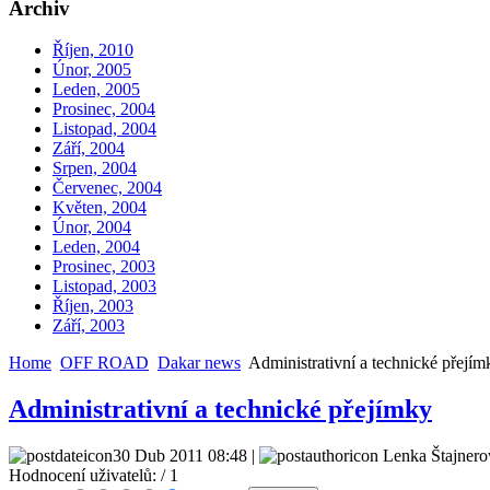
Archiv
Říjen, 2010
Únor, 2005
Leden, 2005
Prosinec, 2004
Listopad, 2004
Září, 2004
Srpen, 2004
Červenec, 2004
Květen, 2004
Únor, 2004
Leden, 2004
Prosinec, 2003
Listopad, 2003
Říjen, 2003
Září, 2003
Home
OFF ROAD
Dakar news
Administrativní a technické přejím
Administrativní a technické přejímky
30 Dub 2011 08:48 |
Lenka Štajnero
Hodnocení uživatelů:
/ 1