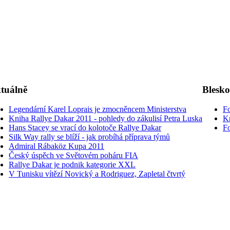
tuálně
Blesk
Legendární Karel Loprais je zmocněncem Ministerstva
Fo
Kniha Rallye Dakar 2011 - pohledy do zákulisí Petra Luska
K
Hans Stacey se vrací do kolotoče Rallye Dakar
Fo
Silk Way rally se blíží - jak probíhá příprava týmů
Admiral Rábaköz Kupa 2011
Český úspěch ve Světovém poháru FIA
Rallye Dakar je podnik kategorie XXL
V Tunisku vítězí Novický a Rodriguez, Zapletal čtvrtý