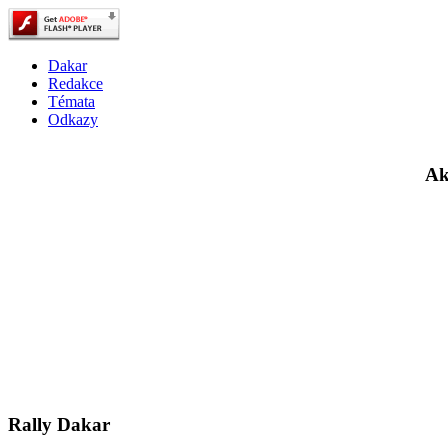
Dakar
Redakce
Témata
Odkazy
Ak
Rally Dakar