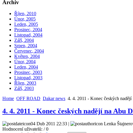
Archiv
Říjen, 2010
Únor, 2005
Leden, 2005
Prosinec, 2004
Listopad, 2004
Září, 2004
Srpen, 2004
Červenec, 2004
Květen, 2004
Únor, 2004
Leden, 2004
Prosinec, 2003
Listopad, 2003
Říjen, 2003
Září, 2003
Home
OFF ROAD
Dakar news
4. 4. 2011 - Konec českých nadějí
4. 4. 2011 - Konec českých nadějí na Abu 
04 Dub 2011 22:33 |
Lenka Štajnero
Hodnocení uživatelů:
/ 0