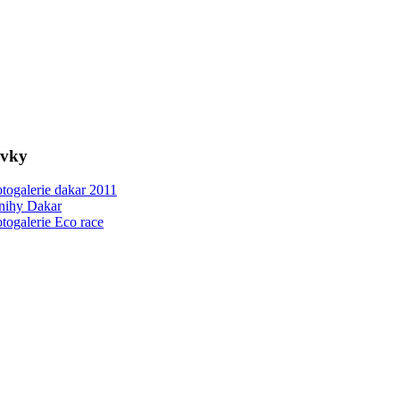
ovky
togalerie dakar 2011
nihy Dakar
togalerie Eco race