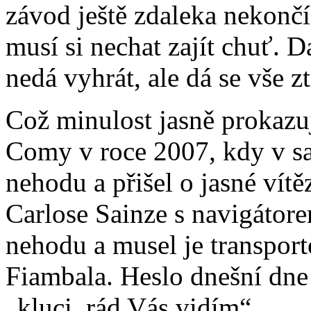
závod ještě zdaleka nekonč
musí si nechat zajít chuť. D
nedá vyhrát, ale dá se vše ztr
Což minulost jasně prokazuj
Comy v roce 2007, kdy v s
nehodu a přišel o jasné vít
Carlose Sainze s navigátor
nehodu a musel je transpor
Fiambala. Heslo dnešní dne
„kluci, rád Vás vidím“.