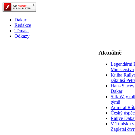
Dakar
Redakce
Témata
Odkazy
Aktuálně
Legendární 
Ministerstva
Kniha Rally
zákulisí Pet
Hans Stacey 
Dakar
Silk Way rall
týmů
Admiral Rá
Český úspěc
Rallye Daka
V Tunisku ví
Zapletal čtvr