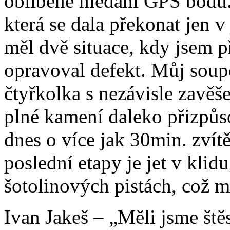
oblíbené hledání GPS bodů.
která se dala překonat jen 
měl dvě situace, kdy jsem p
opravoval defekt. Můj soupe
čtyřkolka s nezávisle zavěše
plné kamení daleko přizpůso
dnes o více jak 30min. zvítě
poslední etapy je jet v klid
šotolinových pistách, což 
Ivan Jakeš – „Měli jsme štěst